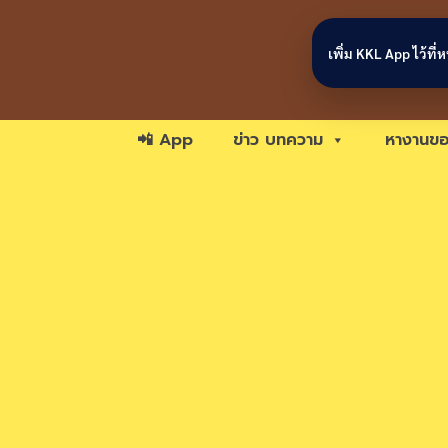
Skip to content
เพิ่ม KKL App ไว้ที
📲 App
ข่าว บทความ
หางานขอ