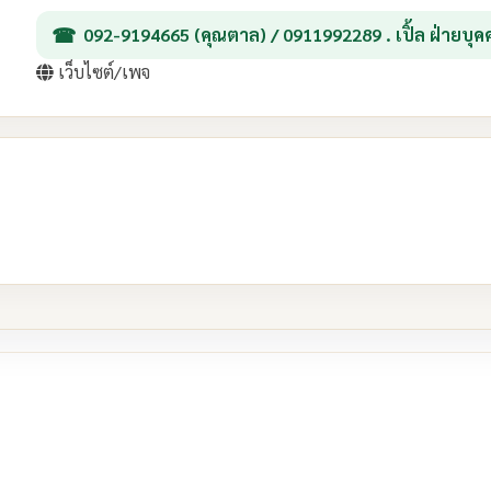
092-9194665 (คุณตาล) / 0911992289 . เปิ้ล ฝ่ายบุค
เว็บไซต์/เพจ
re