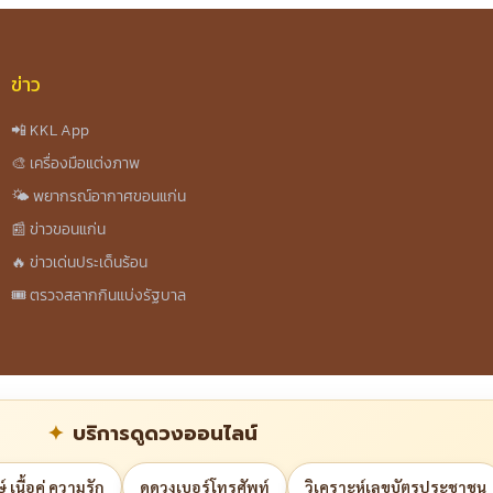
ข่าว
📲 KKL App
🎨 เครื่องมือแต่งภาพ
🌤️ พยากรณ์อากาศขอนแก่น
📰 ข่าวขอนแก่น
🔥 ข่าวเด่นประเด็นร้อน
🎟️ ตรวจสลากกินแบ่งรัฐบาล
บริการดูดวงออนไลน์
 เนื้อคู่ ความรัก
ดูดวงเบอร์โทรศัพท์
วิเคราะห์เลขบัตรประชาชน