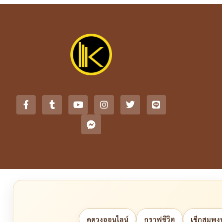
ดูดวงออนไลน์
กราฟชีวิต
เช็กสมพงษ์