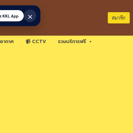
×
้ง KKL App
สมาชิก
อากาศ
📹 CCTV
รวมบริการฟรี