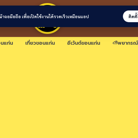
ขอนแก่นลิงก์
่หน้าจอมือถือ เพื่อเปิดใช้งานได้รวดเร็วเหมือนแอป
ติดตั
นแก่น
เที่ยวขอนแก่น
อีเว้นต์ขอนแก่น
⛅พยากรณ์