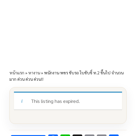
e
e
ai
py
ar
b
l
Li
e
o
n
o
k
k
หน้าแรก
»
หางาน
»
พนักงาน พขร ขับรถ ใบขับขี่ ท.2 ขึ้นไป จำนวน
มาก ด่วน ด่วน ด่วน!!
This listing has expired.