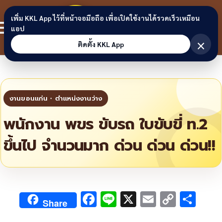
Skip to content
ขอนแก่น
เพิ่ม KKL App ไว้ที่หน้าจอมือถือ เพื่อเปิดใช้งานได้รวดเร็วเหมือน
สมาชิก
แอป
ลิงก์
×
ติดตั้ง KKL App
พนักงาน พขร ขับรถ ใบขับขี่ ท.2
ขึ้นไป จำนวนมาก ด่วน ด่วน ด่วน!!
F
Li
X
E
C
S
Share
ac
n
m
o
h