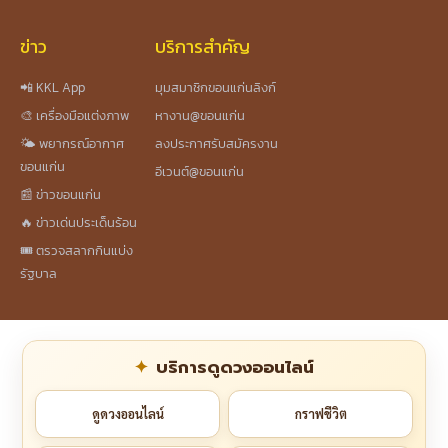
ข่าว
บริการสำคัญ
📲 KKL App
มุมสมาชิกขอนแก่นลิงก์
🎨 เครื่องมือแต่งภาพ
หางาน@ขอนแก่น
🌤️ พยากรณ์อากาศ
ลงประกาศรับสมัครงาน
ขอนแก่น
อีเวนต์@ขอนแก่น
📰 ข่าวขอนแก่น
🔥 ข่าวเด่นประเด็นร้อน
🎟️ ตรวจสลากกินแบ่ง
รัฐบาล
บริการดูดวงออนไลน์
ดูดวงออนไลน์
กราฟชีวิต