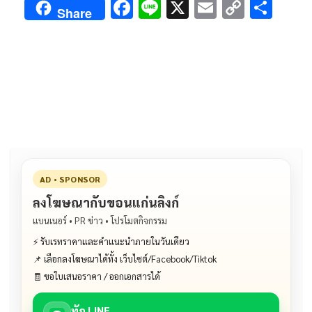
F
Li
X
E
C
S
Share
ac
n
m
o
h
e
e
ai
py
ar
b
l
Li
e
o
n
o
k
k
AD • SPONSOR
ลงโฆษณากับขอนแก่นลิงก์
แบนเนอร์ • PR ข่าว • โปรโมตกิจกรรม
⚡ รับเรทราคาและคำแนะนำภายในวันเดียว
📌 เลือกลงโฆษณาได้ทั้ง เว็บไซต์/Facebook/Tiktok
🧾 ขอใบเสนอราคา / ออกเอกสารได้
ทัก LINE