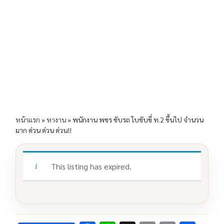
e
e
ai
py
ar
b
l
Li
e
o
n
o
k
k
หน้าแรก
»
หางาน
»
พนักงาน พขร ขับรถ ใบขับขี่ ท.2 ขึ้นไป จำนวน
มาก ด่วน ด่วน ด่วน!!
This listing has expired.