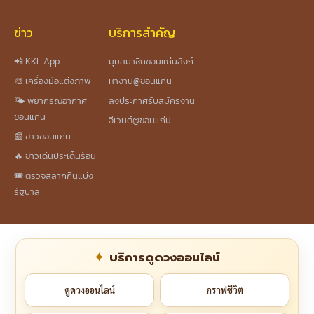
ข่าว
บริการสำคัญ
📲 KKL App
มุมสมาชิกขอนแก่นลิงก์
🎨 เครื่องมือแต่งภาพ
หางาน@ขอนแก่น
🌤️ พยากรณ์อากาศ
ลงประกาศรับสมัครงาน
ขอนแก่น
อีเวนต์@ขอนแก่น
📰 ข่าวขอนแก่น
🔥 ข่าวเด่นประเด็นร้อน
🎟️ ตรวจสลากกินแบ่ง
รัฐบาล
บริการดูดวงออนไลน์
ดูดวงออนไลน์
กราฟชีวิต