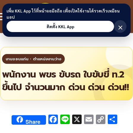
Skip to content
ขอนแก่น
เพิ่ม KKL App ไว้ที่หน้าจอมือถือ เพื่อเปิดใช้งานได้รวดเร็วเหมือน
สมาชิก
แอป
ลิงก์
×
ติดตั้ง KKL App
พนักงาน พขร ขับรถ ใบขับขี่ ท.2
ขึ้นไป จำนวนมาก ด่วน ด่วน ด่วน!!
F
Li
X
E
C
S
Share
ac
n
m
o
h