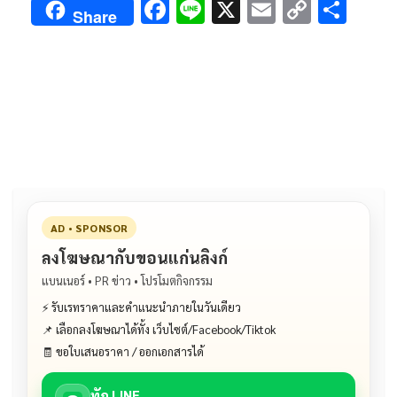
F
Li
X
E
C
S
Share
ac
n
m
o
h
e
e
ai
py
ar
b
l
Li
e
o
n
o
k
k
AD • SPONSOR
ลงโฆษณากับขอนแก่นลิงก์
แบนเนอร์ • PR ข่าว • โปรโมตกิจกรรม
⚡ รับเรทราคาและคำแนะนำภายในวันเดียว
📌 เลือกลงโฆษณาได้ทั้ง เว็บไซต์/Facebook/Tiktok
🧾 ขอใบเสนอราคา / ออกเอกสารได้
ทัก LINE