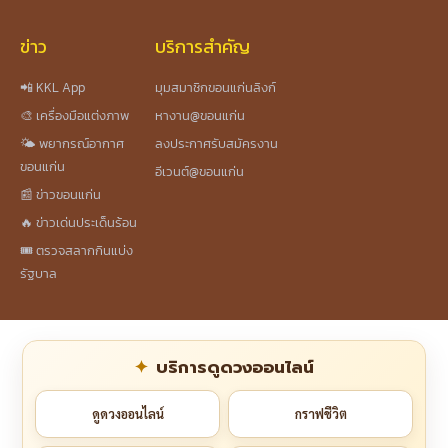
ข่าว
บริการสำคัญ
📲 KKL App
มุมสมาชิกขอนแก่นลิงก์
🎨 เครื่องมือแต่งภาพ
หางาน@ขอนแก่น
🌤️ พยากรณ์อากาศ
ลงประกาศรับสมัครงาน
ขอนแก่น
อีเวนต์@ขอนแก่น
📰 ข่าวขอนแก่น
🔥 ข่าวเด่นประเด็นร้อน
🎟️ ตรวจสลากกินแบ่ง
รัฐบาล
บริการดูดวงออนไลน์
ดูดวงออนไลน์
กราฟชีวิต