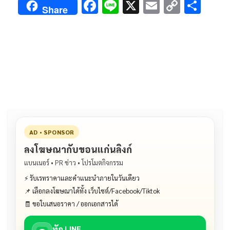
F
Li
X
E
C
S
Share
ac
n
m
o
h
e
e
ai
py
ar
b
l
Li
e
o
n
o
k
k
AD • SPONSOR
ลงโฆษณากับขอนแก่นลิงก์
แบนเนอร์ • PR ข่าว • โปรโมตกิจกรรม
⚡ รับเรทราคาและคำแนะนำภายในวันเดียว
📌 เลือกลงโฆษณาได้ทั้ง เว็บไซต์/Facebook/Tiktok
🧾 ขอใบเสนอราคา / ออกเอกสารได้
ทัก LINE