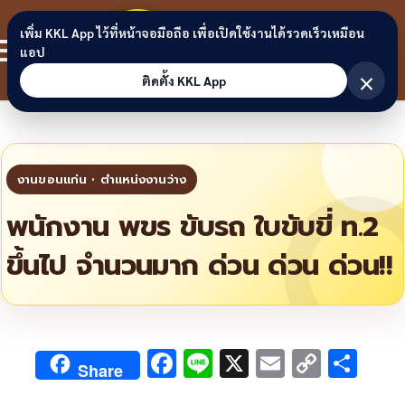
Skip to content
ขอนแก่น
เพิ่ม KKL App ไว้ที่หน้าจอมือถือ เพื่อเปิดใช้งานได้รวดเร็วเหมือน
สมาชิก
แอป
ลิงก์
×
ติดตั้ง KKL App
พนักงาน พขร ขับรถ ใบขับขี่ ท.2
ขึ้นไป จำนวนมาก ด่วน ด่วน ด่วน!!
F
Li
X
E
C
S
Share
ac
n
m
o
h