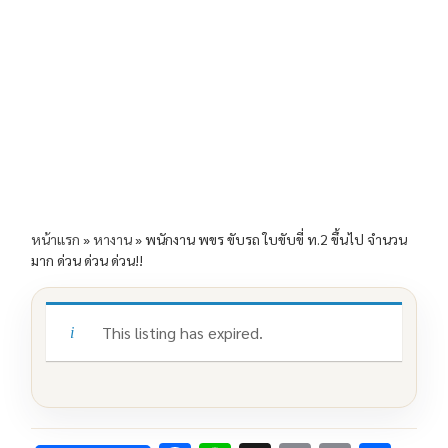
e
e
ai
py
ar
b
l
Li
e
o
n
o
k
k
หน้าแรก
»
หางาน
»
พนักงาน พขร ขับรถ ใบขับขี่ ท.2 ขึ้นไป จำนวน
มาก ด่วน ด่วน ด่วน!!
This listing has expired.