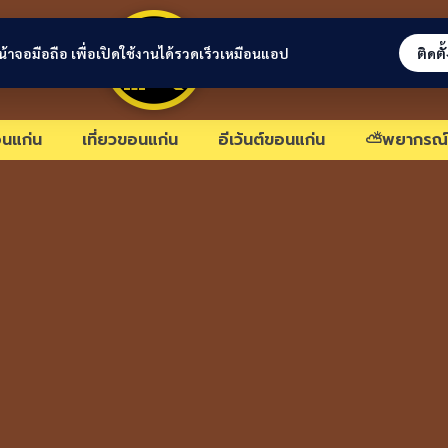
ขอนแก่นลิงก์
่หน้าจอมือถือ เพื่อเปิดใช้งานได้รวดเร็วเหมือนแอป
ติดตั
นแก่น
เที่ยวขอนแก่น
อีเว้นต์ขอนแก่น
⛅พยากรณ์