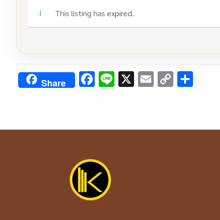
This listing has expired.
Facebook
Line
X
Email
Copy
Sha
Share
Link