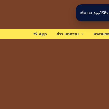
Skip to content
เพิ่ม KKL App ไว้ที
📲 App
ข่าว บทความ
หางานขอ