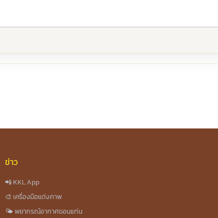
re
ข่าว
📲 KKL App
🎨 เครื่องมือแต่งภาพ
🌤️ พยากรณ์อากาศขอนแก่น