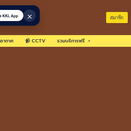
×
้ง KKL App
สมาชิก
อากาศ
📹 CCTV
รวมบริการฟรี