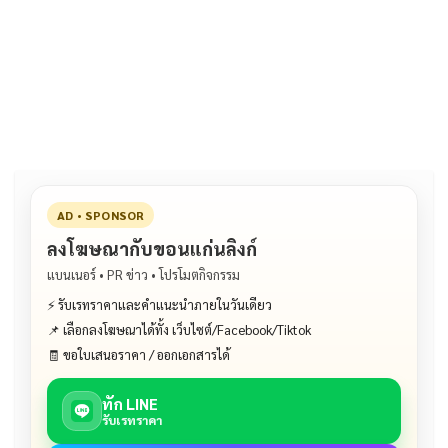
ac
n
m
o
h
e
e
ai
py
ar
b
l
Li
e
o
n
o
k
k
AD • SPONSOR
ลงโฆษณากับขอนแก่นลิงก์
แบนเนอร์ • PR ข่าว • โปรโมตกิจกรรม
⚡ รับเรทราคาและคำแนะนำภายในวันเดียว
📌 เลือกลงโฆษณาได้ทั้ง เว็บไซต์/Facebook/Tiktok
🧾 ขอใบเสนอราคา / ออกเอกสารได้
ทัก LINE
รับเรทราคา