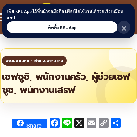
Skip to content
ขอนแก่น
เพิ่ม KKL App ไว้ที่หน้าจอมือถือ เพื่อเปิดใช้งานได้รวดเร็วเหมือน
สมาชิก
แอป
ลิงก์
×
ติดตั้ง KKL App
เชฟซูชิ, พนักงานครัว, ผู้ช่วยเชฟ
ซูชิ, พนักงานเสริฟ
F
Li
X
E
C
S
Share
ac
n
m
o
h