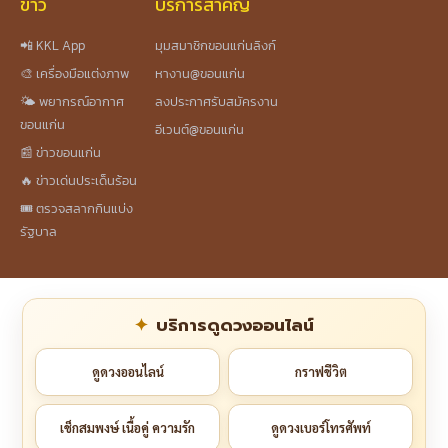
ข่าว
บริการสำคัญ
📲 KKL App
มุมสมาชิกขอนแก่นลิงก์
🎨 เครื่องมือแต่งภาพ
หางาน@ขอนแก่น
🌤️ พยากรณ์อากาศ
ลงประกาศรับสมัครงาน
ขอนแก่น
อีเวนต์@ขอนแก่น
📰 ข่าวขอนแก่น
🔥 ข่าวเด่นประเด็นร้อน
🎟️ ตรวจสลากกินแบ่ง
รัฐบาล
บริการดูดวงออนไลน์
ดูดวงออนไลน์
กราฟชีวิต
เช็กสมพงษ์ เนื้อคู่ ความรัก
ดูดวงเบอร์โทรศัพท์