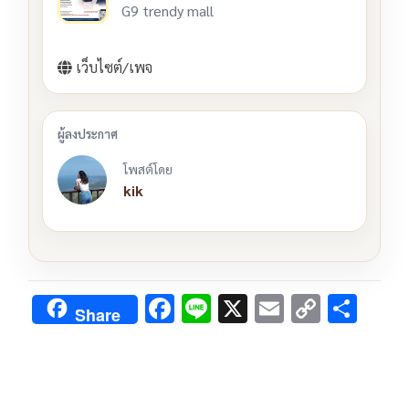
G9 trendy mall
เว็บไซต์/เพจ
โพสต์โดย
kik
F
Li
X
E
C
S
Share
ac
n
m
o
h
e
e
ai
py
ar
b
l
Li
e