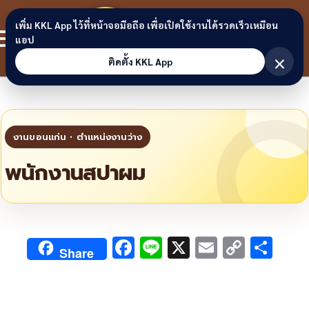
Skip to content
ขอนแก่น
เพิ่ม KKL App ไว้ที่หน้าจอมือถือ เพื่อเปิดใช้งานได้รวดเร็วเหมือน
สมาชิก
แอป
ลิงก์
×
ติดตั้ง KKL App
พนักงานสปาผม
F
Li
X
E
C
S
Share
ac
n
m
o
h
e
e
ai
py
ar