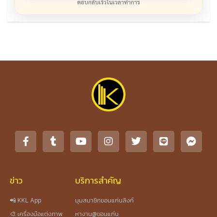
ตอบกลับเร็วในเวลาทำการ
ข่าว
บริการสำคัญ
📲 KKL App
มุมสมาชิกขอนแก่นลิงก์
🎨 เครื่องมือแต่งภาพ
หางาน@ขอนแก่น