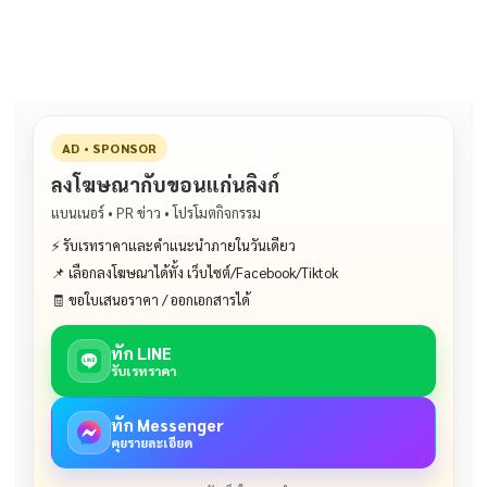
o
n
o
k
k
AD • SPONSOR
ลงโฆษณากับขอนแก่นลิงก์
แบนเนอร์ • PR ข่าว • โปรโมตกิจกรรม
⚡ รับเรทราคาและคำแนะนำภายในวันเดียว
📌 เลือกลงโฆษณาได้ทั้ง เว็บไซต์/Facebook/Tiktok
🧾 ขอใบเสนอราคา / ออกเอกสารได้
ทัก LINE
รับเรทราคา
ทัก Messenger
คุยรายละเอียด