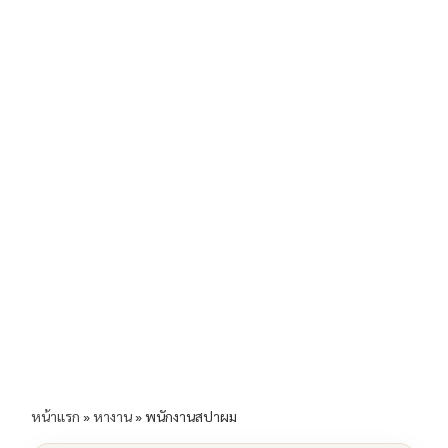
b
l
Li
e
o
n
o
k
k
หน้าแรก
»
หางาน
»
พนักงานสปาผม