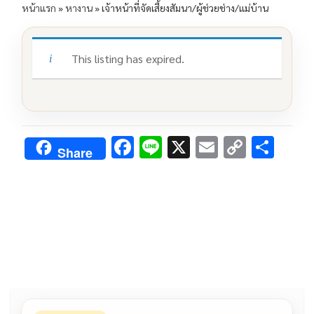
หน้าแรก
»
หางาน
»
เจ้าหน้าที่จัดเสี้ยงสัมนา/ผู้ช่วยช่าง/แม่บ้าน
This listing has expired.
F
Li
X
E
C
S
Share
ac
n
m
o
h
e
e
ai
py
ar
b
l
Li
e
o
n
o
k
k