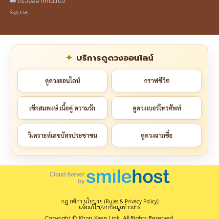
🎟️ ตรวจสลากกินแบ่ง
รัฐบาล
บริการดูดวงออนไลน์
ดูดวงออนไลน์
กราฟชีวิต
เช็กสมพงษ์ เนื้อคู่ ความรัก
ดูดวงเบอร์โทรศัพท์
วิเคราะห์เลขบัตรประชาชน
ดูดวงจากชื่อ
กฎ กติกา นโยบาย (Rules & Privacy Policy)
แจ้งแก้ไข/ลบข้อมูลข่าวสาร
Copyright © Khon Kaen Link. All Rights Reserved.