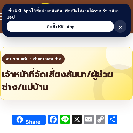
Skip to content
ขอนแก่น
เพิ่ม KKL App ไว้ที่หน้าจอมือถือ เพื่อเปิดใช้งานได้รวดเร็วเหมือน
สมาชิก
แอป
ลิงก์
×
ติดตั้ง KKL App
เจ้าหน้าที่จัดเสี้ยงสัมนา/ผู้ช่วย
ช่าง/แม่บ้าน
F
Li
X
E
C
S
Share
ac
n
m
o
h