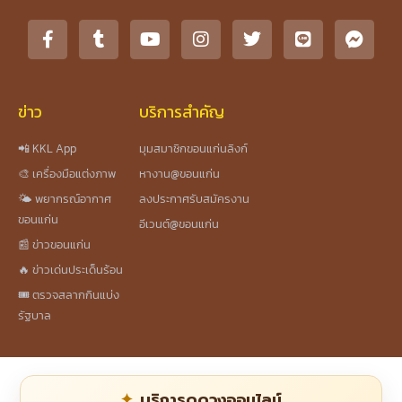
ข่าว
บริการสำคัญ
📲 KKL App
มุมสมาชิกขอนแก่นลิงก์
🎨 เครื่องมือแต่งภาพ
หางาน@ขอนแก่น
🌤️ พยากรณ์อากาศ
ลงประกาศรับสมัครงาน
ขอนแก่น
อีเวนต์@ขอนแก่น
📰 ข่าวขอนแก่น
🔥 ข่าวเด่นประเด็นร้อน
🎟️ ตรวจสลากกินแบ่ง
รัฐบาล
บริการดูดวงออนไลน์