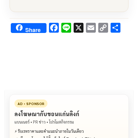
F
Li
X
E
C
S
Share
ac
n
m
o
h
e
e
ai
py
ar
b
l
Li
e
o
n
o
k
k
AD • SPONSOR
ลงโฆษณากับขอนแก่นลิงก์
แบนเนอร์ • PR ข่าว • โปรโมตกิจกรรม
⚡ รับเรทราคาและคำแนะนำภายในวันเดียว