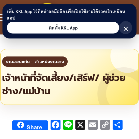
Skip to content
ขอนแก่น
เพิ่ม KKL App ไว้ที่หน้าจอมือถือ เพื่อเปิดใช้งานได้รวดเร็วเหมือน
สมาชิก
แอป
ลิงก์
×
ติดตั้ง KKL App
เจ้าหน้าที่จัดเสี้ยง/เสิร์ฟ/ ผู้ช่วย
ช่าง/แม่บ้าน
F
Li
X
E
C
S
Share
ac
n
m
o
h