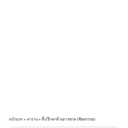
b
l
Li
e
o
n
o
k
k
หน้าแรก
»
หางาน
»
ที่ปรึกษาด้านการขาย (ศัลยกรรม)