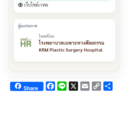
เว็บไซต์/เพจ
โพสต์โดย
โรงพยาบาลเฉพาะทางศัลยกรรม
KRM Plastic Surgery Hospital
F
Li
X
E
C
S
Share
ac
n
m
o
h
e
e
ai
py
ar
b
l
Li
e
o
n