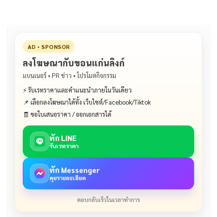
o
k
k
AD • SPONSOR
ลงโฆษณากับขอนแก่นลิงก์
แบนเนอร์ • PR ข่าว • โปรโมตกิจกรรม
⚡ รับเรทราคาและคำแนะนำภายในวันเดียว
📌 เลือกลงโฆษณาได้ทั้ง เว็บไซต์/Facebook/Tiktok
🧾 ขอใบเสนอราคา / ออกเอกสารได้
ทัก LINE
รับเรทราคา
ทัก Messenger
คุยรายละเอียด
ตอบกลับเร็วในเวลาทำการ