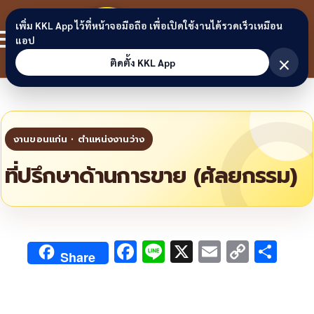
Skip to content
ขอนแก่น
เพิ่ม KKL App ไว้ที่หน้าจอมือถือ เพื่อเปิดใช้งานได้รวดเร็วเหมือน
สมาชิก
แอป
ลิงก์
×
ติดตั้ง KKL App
ที่ปรึกษาด้านการขาย (ศัลยกรรม)
F
Li
X
E
C
S
Share
ac
n
m
o
h
e
e
ai
py
ar