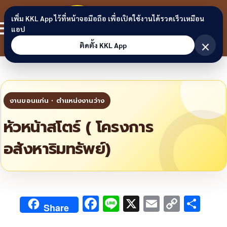
Skip to content
ขอนแก่น
เพิ่ม KKL App ไว้ที่หน้าจอมือถือ เพื่อเปิดใช้งานได้รวดเร็วเหมือน
สมาชิก
แอป
ลิงก์
×
ติดตั้ง KKL App
หัวหน้าสโตร์ ( โครงการ
อสังหาริมทรัพย์)
F
Li
X
E
C
S
Share
ac
n
m
o
h