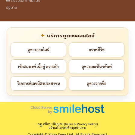
🎟️ ตรวจสลากกินแบ่ง
รัฐบาล
บริการดูดวงออนไลน์
ดูดวงออนไลน์
กราฟชีวิต
เช็กสมพงษ์ เนื้อคู่ ความรัก
ดูดวงเบอร์โทรศัพท์
วิเคราะห์เลขบัตรประชาชน
ดูดวงจากชื่อ
กฎ กติกา นโยบาย (Rules & Privacy Policy)
แจ้งแก้ไข/ลบข้อมูลข่าวสาร
Copyright © Khon Kaen Link. All Rights Reserved.