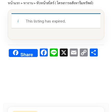
หน้าแรก
»
หางาน
»
หัวหน้าสโตร์ ( โครงการอสังหาริมทรัพย์)
This listing has expired.
F
Li
X
E
C
S
Share
ac
n
m
o
h
e
e
ai
py
ar
b
l
Li
e
o
n
o
k
k