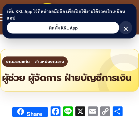
Skip to content
ขอนแก่น
เพิ่ม KKL App ไว้ที่หน้าจอมือถือ เพื่อเปิดใช้งานได้รวดเร็วเหมือน
สมาชิก
แอป
ลิงก์
×
ติดตั้ง KKL App
ผู้ช่วย ผู้จัดการ ฝ่ายบัญชีการเงิน
F
Li
X
E
C
S
Share
ac
n
m
o
h
e
e
ai
py
ar