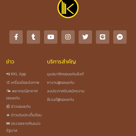
ข่าว
บริการสำคัญ
📲 KKL App
มุมสมาชิกขอนแก่นลิงก์
🎨 เครื่องมือแต่งภาพ
หางาน@ขอนแก่น
🌤️ พยากรณ์อากาศ
ลงประกาศรับสมัครงาน
ขอนแก่น
อีเวนต์@ขอนแก่น
📰 ข่าวขอนแก่น
🔥 ข่าวเด่นประเด็นร้อน
🎟️ ตรวจสลากกินแบ่ง
รัฐบาล