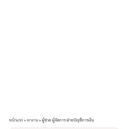
b
l
Li
e
o
n
o
k
k
หน้าแรก
»
หางาน
»
ผู้ช่วย ผู้จัดการ ฝ่ายบัญชีการเงิน