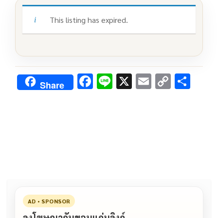
This listing has expired.
F
Li
X
E
C
S
Share
ac
n
m
o
h
e
e
ai
py
ar
b
l
Li
e
o
n
o
k
k
AD • SPONSOR
ลงโฆษณากับขอนแก่นลิงก์