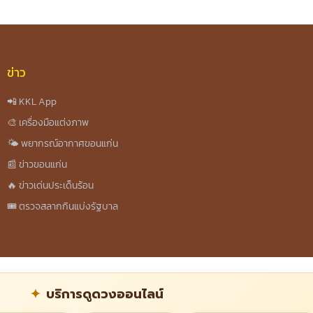
ข่าว
📲 KKL App
🎨 เครื่องมือแต่งภาพ
🌤️ พยากรณ์อากาศขอนแก่น
📰 ข่าวขอนแก่น
🔥 ข่าวเด่นประเด็นร้อน
🎟️ ตรวจสลากกินแบ่งรัฐบาล
บริการดูดวงออนไลน์