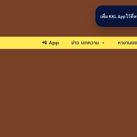
Skip to content
เพิ่ม KKL App ไว้ที
📲 App
ข่าว บทความ
หางานขอ