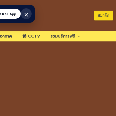
×
้ง KKL App
สมาชิก
อากาศ
📹 CCTV
รวมบริการฟรี