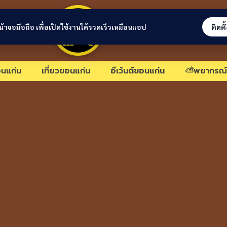
ขอนแก่นลิงก์
่หน้าจอมือถือ เพื่อเปิดใช้งานได้รวดเร็วเหมือนแอป
ติดตั
นแก่น
เที่ยวขอนแก่น
อีเว้นต์ขอนแก่น
⛅พยากรณ์