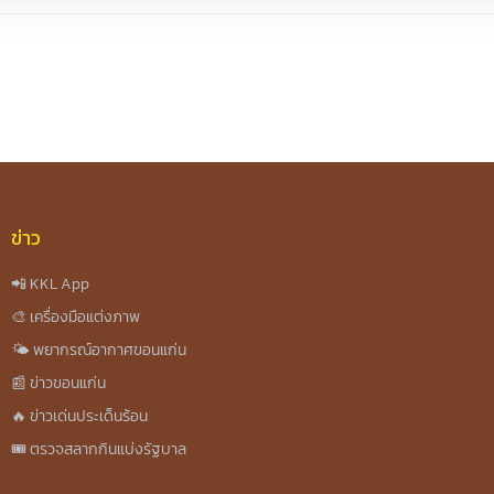
re
ข่าว
📲 KKL App
🎨 เครื่องมือแต่งภาพ
🌤️ พยากรณ์อากาศขอนแก่น
📰 ข่าวขอนแก่น
🔥 ข่าวเด่นประเด็นร้อน
🎟️ ตรวจสลากกินแบ่งรัฐบาล