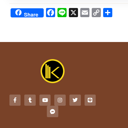
Facebook
Line
X
Email
Copy
Sha
Share
Link