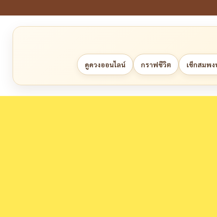
ดูดวงออนไลน์
กราฟชีวิต
เช็กสมพงษ์