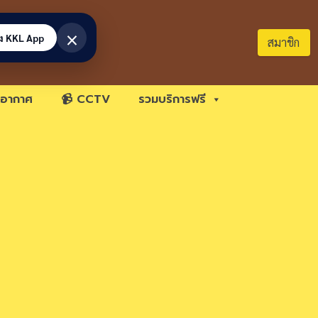
×
้ง KKL App
สมาชิก
อากาศ
📹 CCTV
รวมบริการฟรี