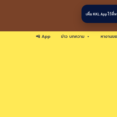
Skip to content
เพิ่ม KKL App ไว้ที
📲 App
ข่าว บทความ
หางานขอ