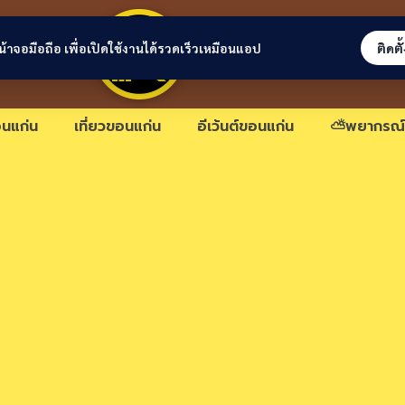
ขอนแก่นลิงก์
่หน้าจอมือถือ เพื่อเปิดใช้งานได้รวดเร็วเหมือนแอป
ติดตั
นแก่น
เที่ยวขอนแก่น
อีเว้นต์ขอนแก่น
⛅พยากรณ์