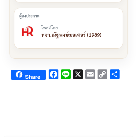
โพสต์โดย
หจก.ณัฐพงษ์มอเตอร์ (1989)
F
Li
X
E
C
S
Share
ac
n
m
o
h
e
e
ai
py
ar
b
l
Li
e
o
n
o
k
k