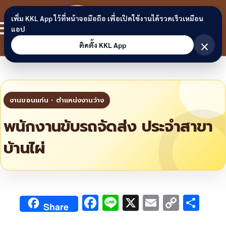
Skip to content
ขอนแก่น
เพิ่ม KKL App ไว้ที่หน้าจอมือถือ เพื่อเปิดใช้งานได้รวดเร็วเหมือน
สมาชิก
แอป
ลิงก์
×
ติดตั้ง KKL App
พนักงานขับรถจัดส่ง ประจำสาขา
บ้านไผ่
F
Li
X
E
C
S
Share
ac
n
m
o
h