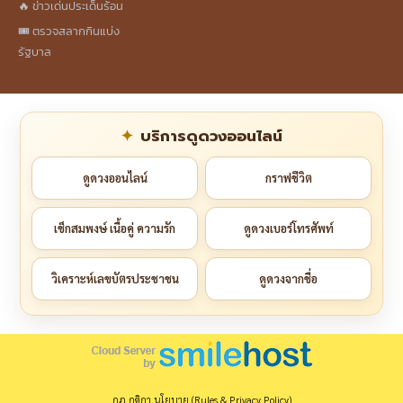
🔥 ข่าวเด่นประเด็นร้อน
🎟️ ตรวจสลากกินแบ่ง
รัฐบาล
บริการดูดวงออนไลน์
ดูดวงออนไลน์
กราฟชีวิต
เช็กสมพงษ์ เนื้อคู่ ความรัก
ดูดวงเบอร์โทรศัพท์
วิเคราะห์เลขบัตรประชาชน
ดูดวงจากชื่อ
กฎ กติกา นโยบาย (Rules & Privacy Policy)