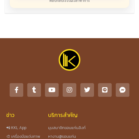
ตอบกลับเร็วในเวลาทำการ
ข่าว
บริการสำคัญ
📲 KKL App
มุมสมาชิกขอนแก่นลิงก์
🎨 เครื่องมือแต่งภาพ
หางาน@ขอนแก่น