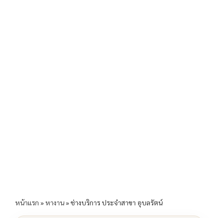
b
l
Li
e
o
n
o
k
k
หน้าแรก
»
หางาน
»
ช่างบริการ ประจำสาขา อุบลรัตน์