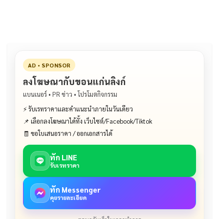
o
n
o
k
k
AD • SPONSOR
ลงโฆษณากับขอนแก่นลิงก์
แบนเนอร์ • PR ข่าว • โปรโมตกิจกรรม
⚡ รับเรทราคาและคำแนะนำภายในวันเดียว
📌 เลือกลงโฆษณาได้ทั้ง เว็บไซต์/Facebook/Tiktok
🧾 ขอใบเสนอราคา / ออกเอกสารได้
ทัก LINE
รับเรทราคา
ทัก Messenger
คุยรายละเอียด