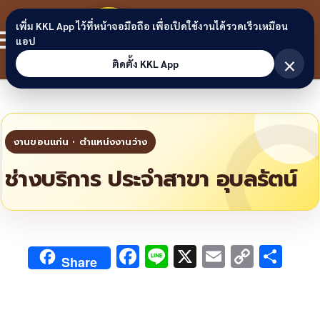
Skip to content
ขอนแก่น
เพิ่ม KKL App ไว้ที่หน้าจอมือถือ เพื่อเปิดใช้งานได้รวดเร็วเหมือน
สมาชิก
แอป
ลิงก์
×
ติดตั้ง KKL App
ช่างบริการ ประจำสาขา อุบลรัตน์
F
Li
X
E
C
S
Share
ac
n
m
o
h
e
e
ai
py
ar