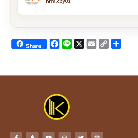
hrm.cpy01
Facebook
Line
X
Email
Copy
Sha
Share
Link