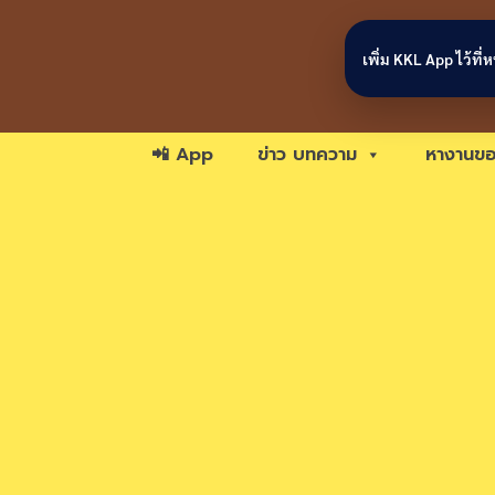
Skip to content
เพิ่ม KKL App ไว้ที
📲 App
ข่าว บทความ
หางานขอ