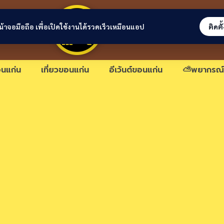
ขอนแก่นลิงก์
่หน้าจอมือถือ เพื่อเปิดใช้งานได้รวดเร็วเหมือนแอป
ติดตั
นแก่น
เที่ยวขอนแก่น
อีเว้นต์ขอนแก่น
⛅พยากรณ์