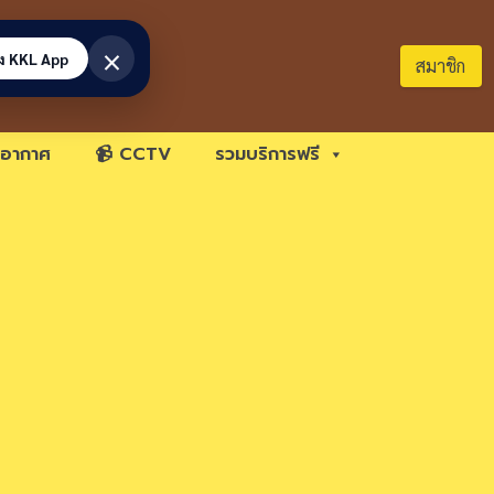
×
้ง KKL App
สมาชิก
อากาศ
📹 CCTV
รวมบริการฟรี