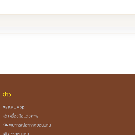
re
ข่าว
📲 KKL App
🎨 เครื่องมือแต่งภาพ
🌤️ พยากรณ์อากาศขอนแก่น
📰 ข่าวขอนแก่น