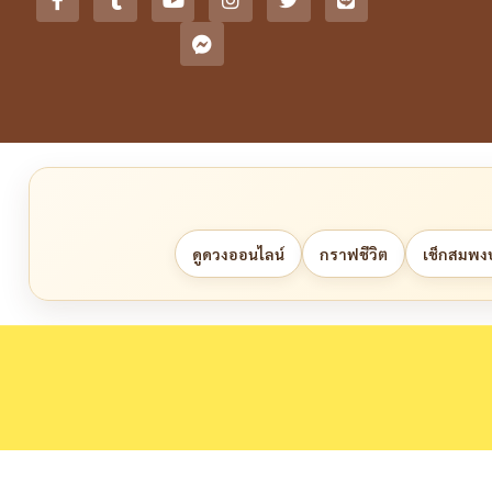
ดูดวงออนไลน์
กราฟชีวิต
เช็กสมพงษ์