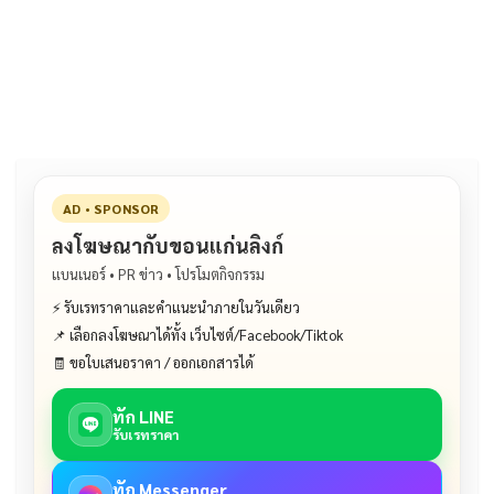
e
e
ai
py
ar
b
l
Li
e
o
n
o
k
k
AD • SPONSOR
ลงโฆษณากับขอนแก่นลิงก์
แบนเนอร์ • PR ข่าว • โปรโมตกิจกรรม
⚡ รับเรทราคาและคำแนะนำภายในวันเดียว
📌 เลือกลงโฆษณาได้ทั้ง เว็บไซต์/Facebook/Tiktok
🧾 ขอใบเสนอราคา / ออกเอกสารได้
ทัก LINE
รับเรทราคา
ทัก Messenger