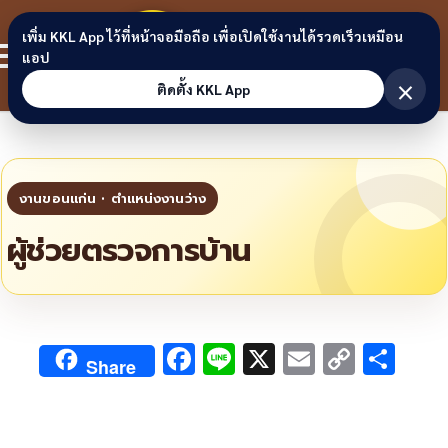
Skip to content
ขอนแก่น
เพิ่ม KKL App ไว้ที่หน้าจอมือถือ เพื่อเปิดใช้งานได้รวดเร็วเหมือน
สมาชิก
แอป
ลิงก์
×
ติดตั้ง KKL App
ผู้ช่วยตรวจการบ้าน
F
Li
X
E
C
S
Share
ac
n
m
o
h
e
e
ai
py
ar