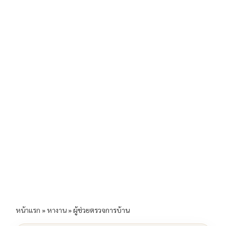
b
l
Li
e
o
n
o
k
k
หน้าแรก
»
หางาน
»
ผู้ช่วยตรวจการบ้าน