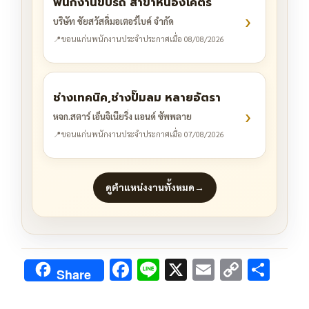
พนักงานขับรถ สาขาหนองโคตร
›
บริษัท ชัยสวัสดิ์มอเตอร์ไบค์ จำกัด
📍
ขอนแก่น
พนักงานประจำ
ประกาศเมื่อ 08/08/2026
ช่างเทคนิค,ช่างปั๊มลม หลายอัตรา
›
หจก.สตาร์ เอ็นจิเนียริ่ง แอนด์ ซัพพลาย
📍
ขอนแก่น
พนักงานประจำ
ประกาศเมื่อ 07/08/2026
ดูตำแหน่งงานทั้งหมด
→
F
Li
X
E
C
S
Share
ac
n
m
o
h