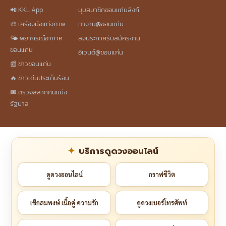
📲 KKL App
มุมสมาชิกขอนแก่นลิงก์
🎨 เครื่องมือแต่งภาพ
หางาน@ขอนแก่น
🌤️ พยากรณ์อากาศ
ลงประกาศรับสมัครงาน
ขอนแก่น
อีเวนต์@ขอนแก่น
📰 ข่าวขอนแก่น
🔥 ข่าวเด่นประเด็นร้อน
🎟️ ตรวจสลากกินแบ่ง
รัฐบาล
บริการดูดวงออนไลน์
ดูดวงออนไลน์
กราฟชีวิต
เช็กสมพงษ์ เนื้อคู่ ความรัก
ดูดวงเบอร์โทรศัพท์