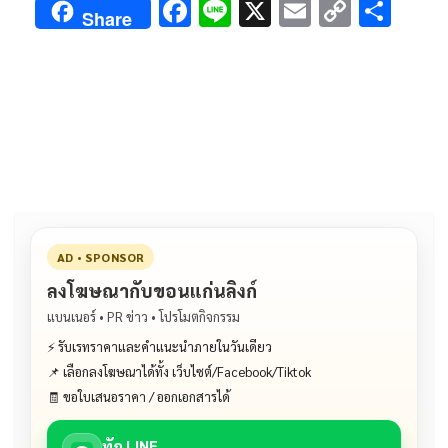
F
Li
X
E
C
S
Share
ac
n
m
o
h
e
e
ai
py
ar
b
l
Li
e
o
n
o
k
k
AD • SPONSOR
ลงโฆษณากับขอนแก่นลิงก์
แบนเนอร์ • PR ข่าว • โปรโมตกิจกรรม
⚡ รับเรทราคาและคำแนะนำภายในวันเดียว
📌 เลือกลงโฆษณาได้ทั้ง เว็บไซต์/Facebook/Tiktok
🧾 ขอใบเสนอราคา / ออกเอกสารได้
ทัก LINE