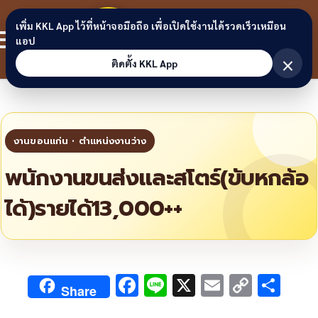
Skip to content
ขอนแก่น
เพิ่ม KKL App ไว้ที่หน้าจอมือถือ เพื่อเปิดใช้งานได้รวดเร็วเหมือน
สมาชิก
แอป
ลิงก์
×
ติดตั้ง KKL App
พนักงานขนส่งและสโตร์(ขับหกล้อ
ได้)รายได้13,000++
F
Li
X
E
C
S
Share
ac
n
m
o
h