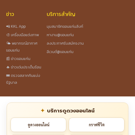
ข่าว
บริการสำคัญ
📲 KKL App
มุมสมาชิกขอนแก่นลิงก์
🎨 เครื่องมือแต่งภาพ
หางาน@ขอนแก่น
🌤️ พยากรณ์อากาศ
ลงประกาศรับสมัครงาน
ขอนแก่น
อีเวนต์@ขอนแก่น
📰 ข่าวขอนแก่น
🔥 ข่าวเด่นประเด็นร้อน
🎟️ ตรวจสลากกินแบ่ง
รัฐบาล
บริการดูดวงออนไลน์
ดูดวงออนไลน์
กราฟชีวิต