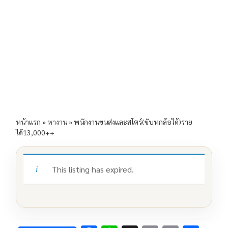
e
e
ai
py
ar
b
l
Li
e
o
n
o
k
k
หน้าแรก
»
หางาน
»
พนักงานขนส่งและสโตร์(ขับหกล้อได้)ราย
ได้13,000++
This listing has expired.