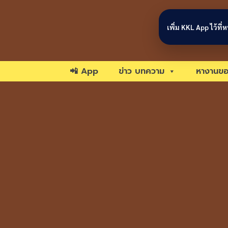
Skip to content
เพิ่ม KKL App ไว้ที
📲 App
ข่าว บทความ
หางานขอ