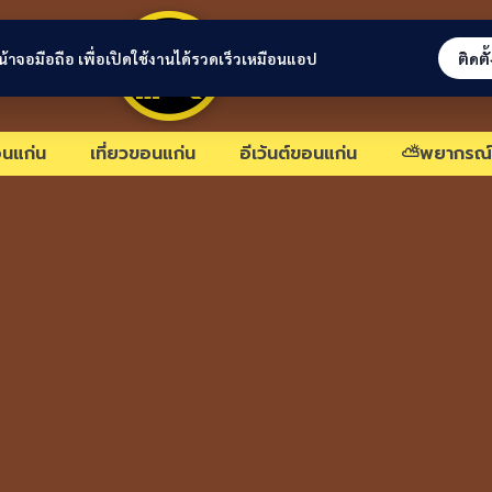
ขอนแก่นลิงก์
่หน้าจอมือถือ เพื่อเปิดใช้งานได้รวดเร็วเหมือนแอป
ติดตั
นแก่น
เที่ยวขอนแก่น
อีเว้นต์ขอนแก่น
⛅พยากรณ์