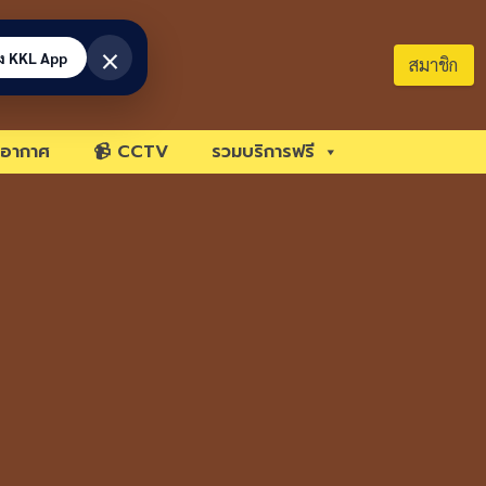
×
้ง KKL App
สมาชิก
อากาศ
📹 CCTV
รวมบริการฟรี