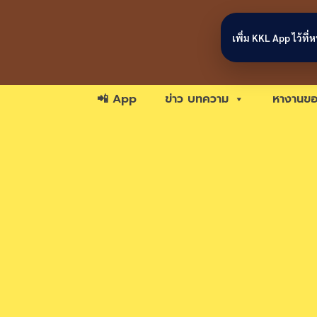
Skip to content
เพิ่ม KKL App ไว้ที
📲 App
ข่าว บทความ
หางานขอ