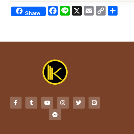
Facebook
Line
X
Email
Copy
Sha
Share
Link