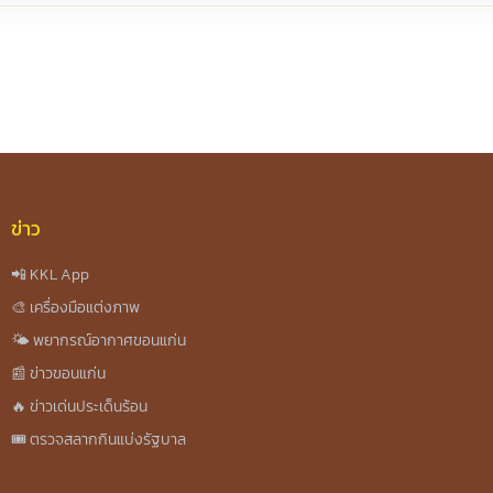
re
ข่าว
📲 KKL App
🎨 เครื่องมือแต่งภาพ
🌤️ พยากรณ์อากาศขอนแก่น
📰 ข่าวขอนแก่น
🔥 ข่าวเด่นประเด็นร้อน
🎟️ ตรวจสลากกินแบ่งรัฐบาล