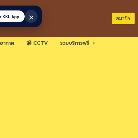
×
้ง KKL App
สมาชิก
อากาศ
📹 CCTV
รวมบริการฟรี