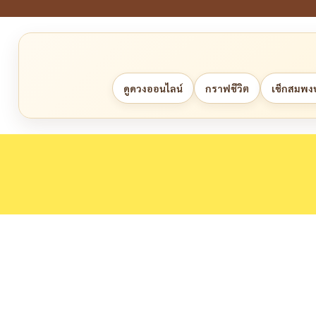
ดูดวงออนไลน์
กราฟชีวิต
เช็กสมพงษ์