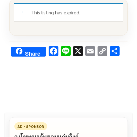
This listing has expired.
F
Li
X
E
C
S
Share
ac
n
m
o
h
e
e
ai
py
ar
b
l
Li
e
o
n
o
k
k
AD • SPONSOR
ลงโฆษณากับขอนแก่นลิงก์