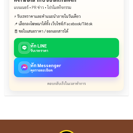
แบนเนอร์ • PR ข่าว • โปรโมตกิจกรรม
⚡ รับเรทราคาและคำแนะนำภายในวันเดียว
📌 เลือกลงโฆษณาได้ทั้ง เว็บไซต์/Facebook/Tiktok
🧾 ขอใบเสนอราคา / ออกเอกสารได้
ทัก LINE
รับเรทราคา
ทัก Messenger
คุยรายละเอียด
ตอบกลับเร็วในเวลาทำการ