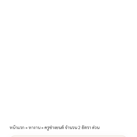
b
l
Li
e
o
n
o
k
k
หน้าแรก
»
หางาน
»
ครูช่างยนต์ จำนวน 2 อัตรา ด่วน