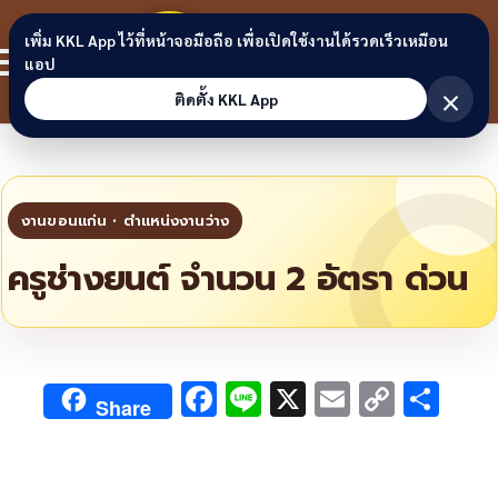
Skip to content
ขอนแก่น
เพิ่ม KKL App ไว้ที่หน้าจอมือถือ เพื่อเปิดใช้งานได้รวดเร็วเหมือน
สมาชิก
แอป
ลิงก์
×
ติดตั้ง KKL App
ครูช่างยนต์ จำนวน 2 อัตรา ด่วน
F
Li
X
E
C
S
Share
ac
n
m
o
h
e
e
ai
py
ar