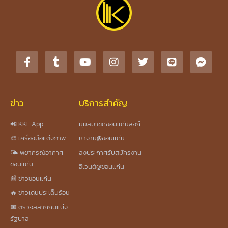
ข่าว
บริการสำคัญ
📲 KKL App
มุมสมาชิกขอนแก่นลิงก์
🎨 เครื่องมือแต่งภาพ
หางาน@ขอนแก่น
🌤️ พยากรณ์อากาศ
ลงประกาศรับสมัครงาน
ขอนแก่น
อีเวนต์@ขอนแก่น
📰 ข่าวขอนแก่น
🔥 ข่าวเด่นประเด็นร้อน
🎟️ ตรวจสลากกินแบ่ง
รัฐบาล