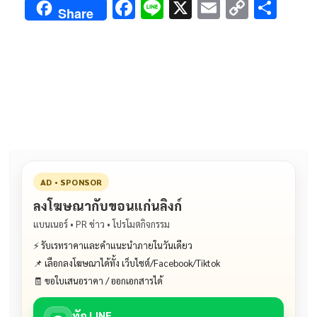
F
Li
X
E
C
S
Share
ac
n
m
o
h
e
e
ai
py
ar
b
l
Li
e
o
n
o
k
k
AD • SPONSOR
ลงโฆษณากับขอนแก่นลิงก์
แบนเนอร์ • PR ข่าว • โปรโมตกิจกรรม
⚡ รับเรทราคาและคำแนะนำภายในวันเดียว
📌 เลือกลงโฆษณาได้ทั้ง เว็บไซต์/Facebook/Tiktok
🧾 ขอใบเสนอราคา / ออกเอกสารได้
ทัก LINE