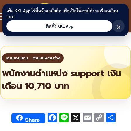
Skip to content
ขอนแก่น
เพิ่ม KKL App ไว้ที่หน้าจอมือถือ เพื่อเปิดใช้งานได้รวดเร็วเหมือน
สมาชิก
แอป
ลิงก์
×
ติดตั้ง KKL App
พนักงานตำแหน่ง support เงิน
เดือน 10,710 บาท
F
Li
X
E
C
S
Share
ac
n
m
o
h