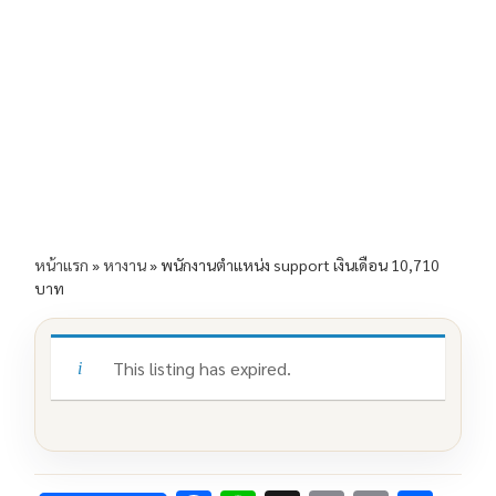
e
e
ai
py
ar
b
l
Li
e
o
n
o
k
k
หน้าแรก
»
หางาน
»
พนักงานตำแหน่ง support เงินเดือน 10,710
บาท
This listing has expired.