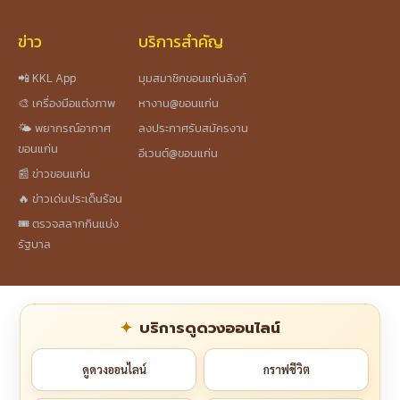
ข่าว
บริการสำคัญ
📲 KKL App
มุมสมาชิกขอนแก่นลิงก์
🎨 เครื่องมือแต่งภาพ
หางาน@ขอนแก่น
🌤️ พยากรณ์อากาศ
ลงประกาศรับสมัครงาน
ขอนแก่น
อีเวนต์@ขอนแก่น
📰 ข่าวขอนแก่น
🔥 ข่าวเด่นประเด็นร้อน
🎟️ ตรวจสลากกินแบ่ง
รัฐบาล
บริการดูดวงออนไลน์
ดูดวงออนไลน์
กราฟชีวิต