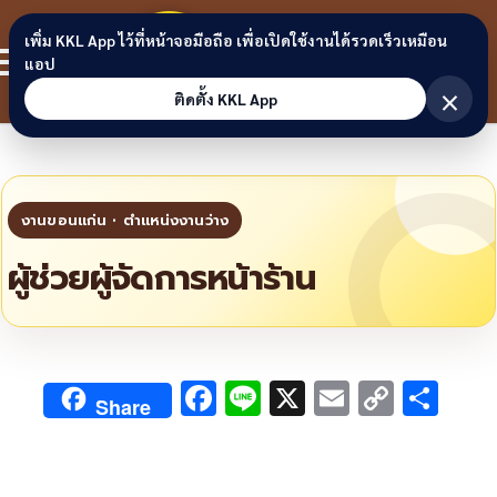
Skip to content
ขอนแก่น
เพิ่ม KKL App ไว้ที่หน้าจอมือถือ เพื่อเปิดใช้งานได้รวดเร็วเหมือน
สมาชิก
แอป
ลิงก์
×
ติดตั้ง KKL App
ผู้ช่วยผู้จัดการหน้าร้าน
F
Li
X
E
C
S
Share
ac
n
m
o
h
e
e
ai
py
ar