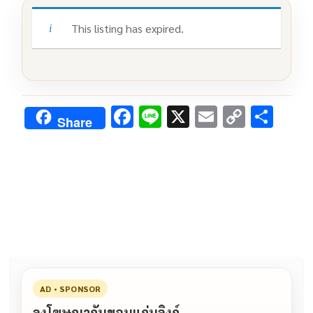
This listing has expired.
F
Li
X
E
C
S
Share
ac
n
m
o
h
e
e
ai
py
ar
b
l
Li
e
o
n
o
k
k
AD • SPONSOR
ลงโฆษณากับขอนแก่นลิงก์