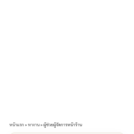
b
l
Li
e
o
n
o
k
k
หน้าแรก
»
หางาน
»
ผู้ช่วยผู้จัดการหน้าร้าน