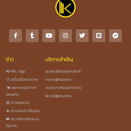
ข่าว
บริการสำคัญ
📲 KKL App
มุมสมาชิกขอนแก่นลิงก์
🎨 เครื่องมือแต่งภาพ
หางาน@ขอนแก่น
🌤️ พยากรณ์อากาศ
ลงประกาศรับสมัครงาน
ขอนแก่น
อีเวนต์@ขอนแก่น
📰 ข่าวขอนแก่น
🔥 ข่าวเด่นประเด็นร้อน
🎟️ ตรวจสลากกินแบ่ง
รัฐบาล