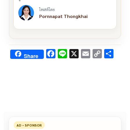
โพสต์โดย
Pornnapat Thongkhai
F
Li
X
E
C
S
Share
ac
n
m
o
h
e
e
ai
py
ar
b
l
Li
e
o
n
o
k
k
AD • SPONSOR