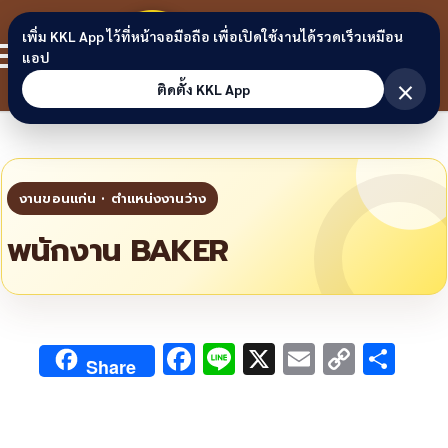
Skip to content
ขอนแก่น
เพิ่ม KKL App ไว้ที่หน้าจอมือถือ เพื่อเปิดใช้งานได้รวดเร็วเหมือน
สมาชิก
แอป
ลิงก์
×
ติดตั้ง KKL App
พนักงาน BAKER
F
Li
X
E
C
S
Share
ac
n
m
o
h
e
e
ai
py
ar