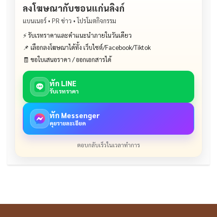
ลงโฆษณากับขอนแก่นลิงก์
แบนเนอร์ • PR ข่าว • โปรโมตกิจกรรม
⚡ รับเรทราคาและคำแนะนำภายในวันเดียว
📌 เลือกลงโฆษณาได้ทั้ง เว็บไซต์/Facebook/Tiktok
🧾 ขอใบเสนอราคา / ออกเอกสารได้
ทัก LINE
รับเรทราคา
ทัก Messenger
คุยรายละเอียด
ตอบกลับเร็วในเวลาทำการ