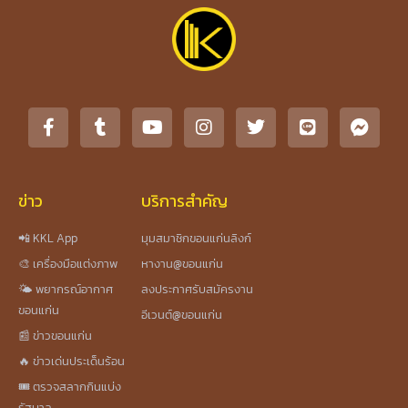
ข่าว
บริการสำคัญ
📲 KKL App
มุมสมาชิกขอนแก่นลิงก์
🎨 เครื่องมือแต่งภาพ
หางาน@ขอนแก่น
🌤️ พยากรณ์อากาศ
ลงประกาศรับสมัครงาน
ขอนแก่น
อีเวนต์@ขอนแก่น
📰 ข่าวขอนแก่น
🔥 ข่าวเด่นประเด็นร้อน
🎟️ ตรวจสลากกินแบ่ง
รัฐบาล