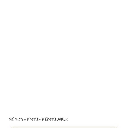
b
l
Li
e
o
n
o
k
k
หน้าแรก
»
หางาน
»
พนักงาน BAKER