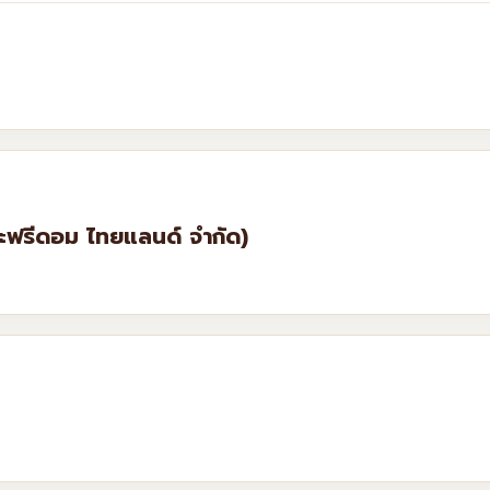
อะฟรีดอม ไทยแลนด์ จำกัด)