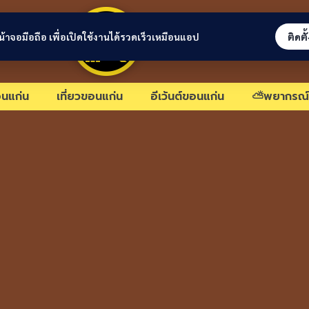
ขอนแก่นลิงก์
่หน้าจอมือถือ เพื่อเปิดใช้งานได้รวดเร็วเหมือนแอป
ติดตั
นแก่น
เที่ยวขอนแก่น
อีเว้นต์ขอนแก่น
⛅พยากรณ์