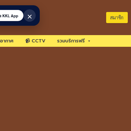
×
้ง KKL App
สมาชิก
อากาศ
📹 CCTV
รวมบริการฟรี