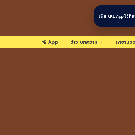
Skip to content
เพิ่ม KKL App ไว้ที
📲 App
ข่าว บทความ
หางานขอ