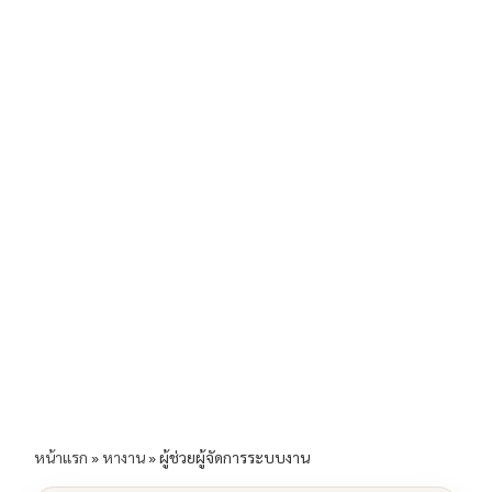
b
l
Li
e
o
n
o
k
k
หน้าแรก
»
หางาน
»
ผู้ช่วยผู้จัดการระบบงาน