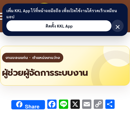
Skip to content
ขอนแก่น
เพิ่ม KKL App ไว้ที่หน้าจอมือถือ เพื่อเปิดใช้งานได้รวดเร็วเหมือน
สมาชิก
แอป
ลิงก์
×
ติดตั้ง KKL App
ผู้ช่วยผู้จัดการระบบงาน
F
Li
X
E
C
S
Share
ac
n
m
o
h
e
e
ai
py
ar