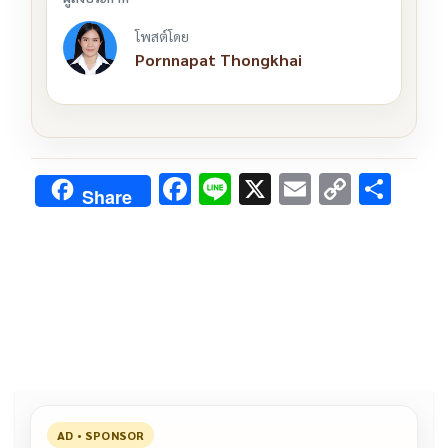
โพสต์โดย
Pornnapat Thongkhai
F
Li
X
E
C
S
Share
ac
n
m
o
h
e
e
ai
py
ar
b
l
Li
e
o
n
o
k
k
AD • SPONSOR