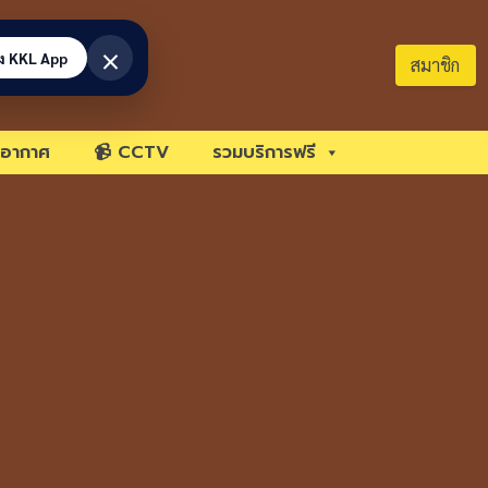
×
้ง KKL App
สมาชิก
อากาศ
📹 CCTV
รวมบริการฟรี