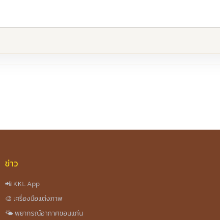
re
ข่าว
📲 KKL App
🎨 เครื่องมือแต่งภาพ
🌤️ พยากรณ์อากาศขอนแก่น