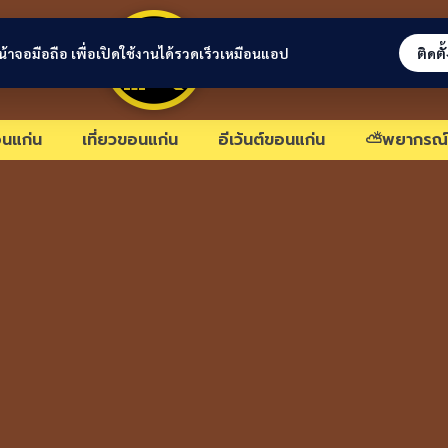
ขอนแก่นลิงก์
่หน้าจอมือถือ เพื่อเปิดใช้งานได้รวดเร็วเหมือนแอป
ติดตั
นแก่น
เที่ยวขอนแก่น
อีเว้นต์ขอนแก่น
⛅พยากรณ์