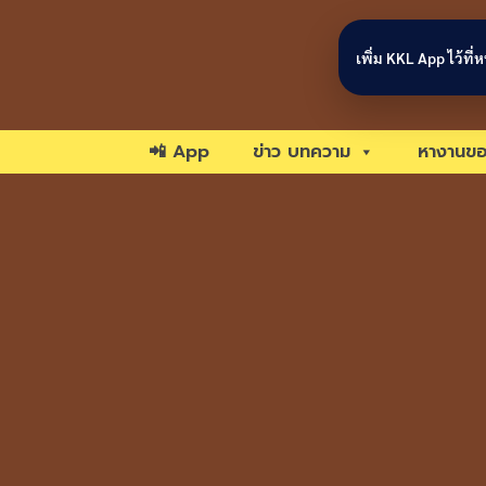
Skip to content
เพิ่ม KKL App ไว้ที
📲 App
ข่าว บทความ
หางานขอ