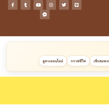
ดูดวงออนไลน์
กราฟชีวิต
เช็กสมพงษ์