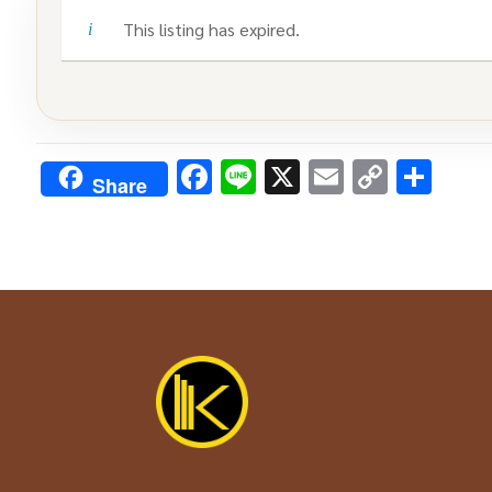
This listing has expired.
Facebook
Line
X
Email
Copy
Sha
Share
Link