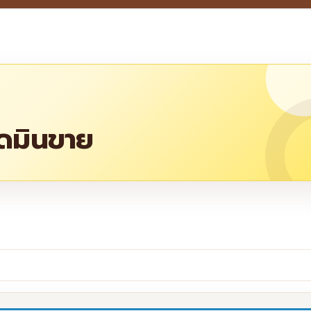
อดมินขาย
re