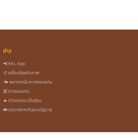
ข่าว
📲 KKL App
🎨 เครื่องมือแต่งภาพ
🌤️ พยากรณ์อากาศขอนแก่น
📰 ข่าวขอนแก่น
🔥 ข่าวเด่นประเด็นร้อน
🎟️ ตรวจสลากกินแบ่งรัฐบาล