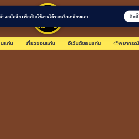
ขอนแก่นลิงก์
่หน้าจอมือถือ เพื่อเปิดใช้งานได้รวดเร็วเหมือนแอป
ติดตั
นแก่น
เที่ยวขอนแก่น
อีเว้นต์ขอนแก่น
⛅พยากรณ์