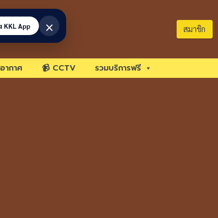
×
้ง KKL App
สมาชิก
อากาศ
📹 CCTV
รวมบริการฟรี