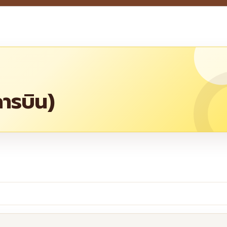
การบิน)
re