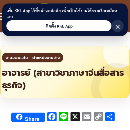
Skip to content
ขอนแก่น
เพิ่ม KKL App ไว้ที่หน้าจอมือถือ เพื่อเปิดใช้งานได้รวดเร็วเหมือน
สมาชิก
แอป
ลิงก์
×
ติดตั้ง KKL App
อาจารย์ (สาขาวิชาภาษาจีนสื่อสาร
ธุรกิจ)
F
Li
X
E
C
S
Share
ac
n
m
o
h