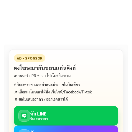
e
e
ai
py
ar
b
l
Li
e
o
n
o
k
k
AD • SPONSOR
ลงโฆษณากับขอนแก่นลิงก์
แบนเนอร์ • PR ข่าว • โปรโมตกิจกรรม
⚡ รับเรทราคาและคำแนะนำภายในวันเดียว
📌 เลือกลงโฆษณาได้ทั้ง เว็บไซต์/Facebook/Tiktok
🧾 ขอใบเสนอราคา / ออกเอกสารได้
ทัก LINE
รับเรทราคา