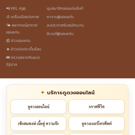
📲 KKL App
มุมสมาชิกขอนแก่นลิงก์
🎨 เครื่องมือแต่งภาพ
หางาน@ขอนแก่น
🌤️ พยากรณ์อากาศ
ลงประกาศรับสมัครงาน
ขอนแก่น
อีเวนต์@ขอนแก่น
📰 ข่าวขอนแก่น
🔥 ข่าวเด่นประเด็นร้อน
🎟️ ตรวจสลากกินแบ่ง
รัฐบาล
บริการดูดวงออนไลน์
ดูดวงออนไลน์
กราฟชีวิต
เช็กสมพงษ์ เนื้อคู่ ความรัก
ดูดวงเบอร์โทรศัพท์