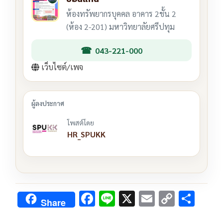
ห้องทรัพยากรบุคคล อาคาร 2ชั้น 2
(ห้อง 2-201) มหาวิทยาลัยศรีปทุม
043-221-000
เว็บไซต์/เพจ
โพสต์โดย
HR_SPUKK
F
Li
X
E
C
S
Share
ac
n
m
o
h