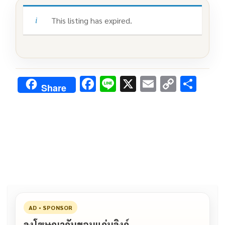
This listing has expired.
F
Li
X
E
C
S
Share
ac
n
m
o
h
e
e
ai
py
ar
b
l
Li
e
o
n
o
k
k
AD • SPONSOR
ลงโฆษณากับขอนแก่นลิงก์