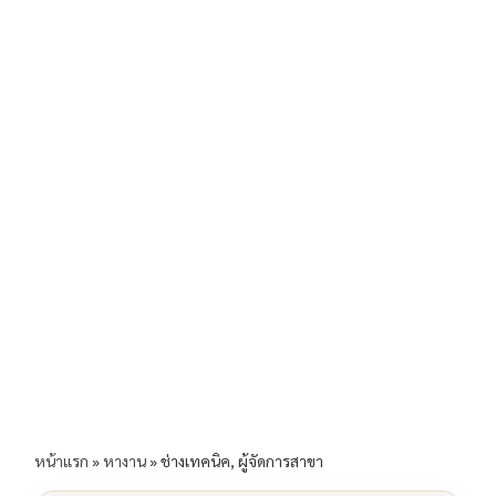
b
l
Li
e
o
n
o
k
k
หน้าแรก
»
หางาน
»
ช่างเทคนิค, ผู้จัดการสาขา