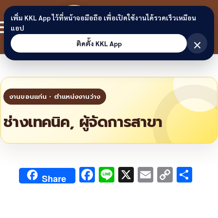
Skip to content
ขอนแก่น
เพิ่ม KKL App ไว้ที่หน้าจอมือถือ เพื่อเปิดใช้งานได้รวดเร็วเหมือน
สมาชิก
แอป
ลิงก์
×
ติดตั้ง KKL App
ช่างเทคนิค, ผู้จัดการสาขา
F
Li
X
E
C
S
Share
ac
n
m
o
h
e
e
ai
py
ar