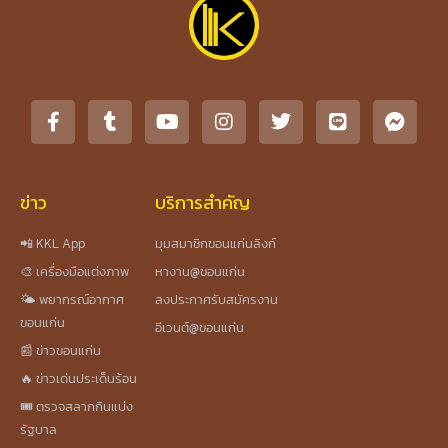
ข่าว
บริการสำคัญ
📲 KKL App
มุมสมาชิกขอนแก่นลิงก์
🎨 เครื่องมือแต่งภาพ
หางาน@ขอนแก่น
🌤️ พยากรณ์อากาศ
ลงประกาศรับสมัครงาน
ขอนแก่น
อีเวนต์@ขอนแก่น
📰 ข่าวขอนแก่น
🔥 ข่าวเด่นประเด็นร้อน
🎟️ ตรวจสลากกินแบ่ง
รัฐบาล