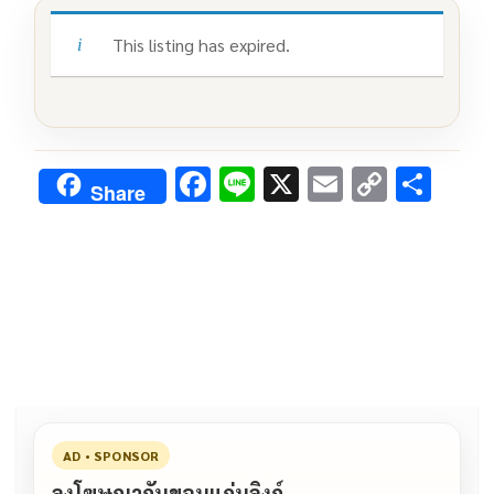
This listing has expired.
F
Li
X
E
C
S
Share
ac
n
m
o
h
e
e
ai
py
ar
b
l
Li
e
o
n
o
k
k
AD • SPONSOR
ลงโฆษณากับขอนแก่นลิงก์