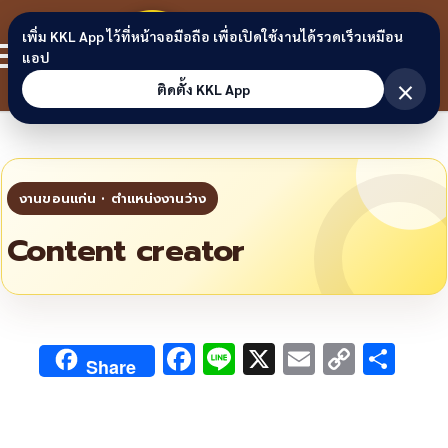
Skip to content
ขอนแก่น
เพิ่ม KKL App ไว้ที่หน้าจอมือถือ เพื่อเปิดใช้งานได้รวดเร็วเหมือน
สมาชิก
แอป
ลิงก์
×
ติดตั้ง KKL App
Content creator
F
Li
X
E
C
S
Share
ac
n
m
o
h
e
e
ai
py
ar