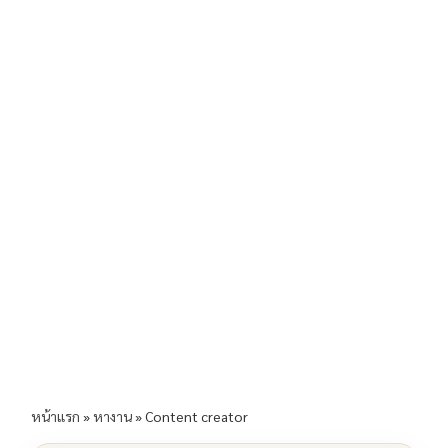
b
l
Li
e
o
n
o
k
k
หน้าแรก
»
หางาน
»
Content creator