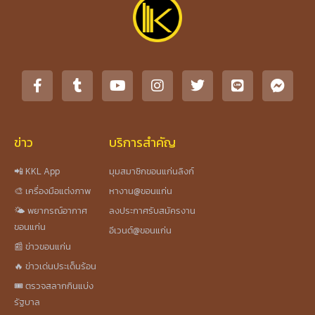
ข่าว
บริการสำคัญ
📲 KKL App
มุมสมาชิกขอนแก่นลิงก์
🎨 เครื่องมือแต่งภาพ
หางาน@ขอนแก่น
🌤️ พยากรณ์อากาศ
ลงประกาศรับสมัครงาน
ขอนแก่น
อีเวนต์@ขอนแก่น
📰 ข่าวขอนแก่น
🔥 ข่าวเด่นประเด็นร้อน
🎟️ ตรวจสลากกินแบ่ง
รัฐบาล