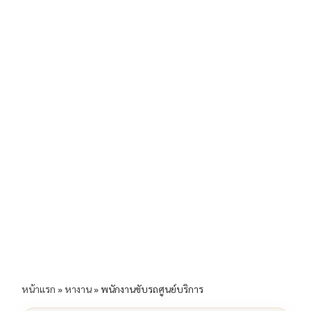
b
l
Li
e
o
n
o
k
k
หน้าแรก
»
หางาน
»
พนักงานขับรถศูนย์บริการ