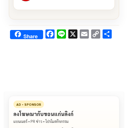
F
Li
X
E
C
S
Share
ac
n
m
o
h
e
e
ai
py
ar
b
l
Li
e
o
n
o
k
k
AD • SPONSOR
ลงโฆษณากับขอนแก่นลิงก์
แบนเนอร์ • PR ข่าว • โปรโมตกิจกรรม