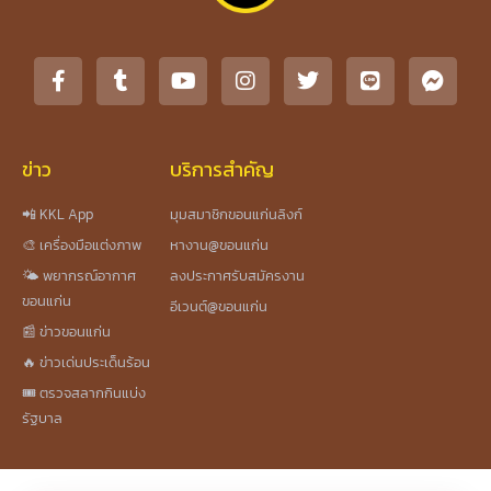
ข่าว
บริการสำคัญ
📲 KKL App
มุมสมาชิกขอนแก่นลิงก์
🎨 เครื่องมือแต่งภาพ
หางาน@ขอนแก่น
🌤️ พยากรณ์อากาศ
ลงประกาศรับสมัครงาน
ขอนแก่น
อีเวนต์@ขอนแก่น
📰 ข่าวขอนแก่น
🔥 ข่าวเด่นประเด็นร้อน
🎟️ ตรวจสลากกินแบ่ง
รัฐบาล