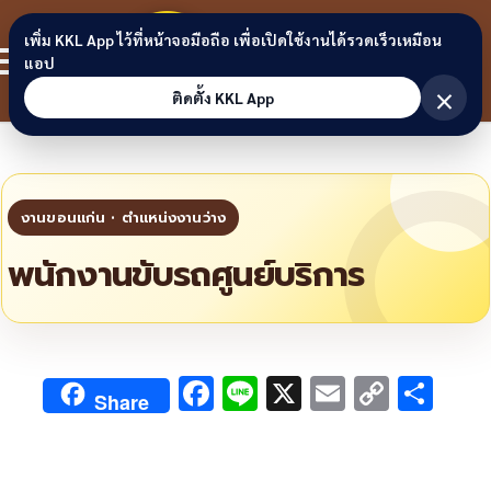
Skip to content
ขอนแก่น
เพิ่ม KKL App ไว้ที่หน้าจอมือถือ เพื่อเปิดใช้งานได้รวดเร็วเหมือน
สมาชิก
แอป
ลิงก์
×
ติดตั้ง KKL App
พนักงานขับรถศูนย์บริการ
F
Li
X
E
C
S
Share
ac
n
m
o
h
e
e
ai
py
ar