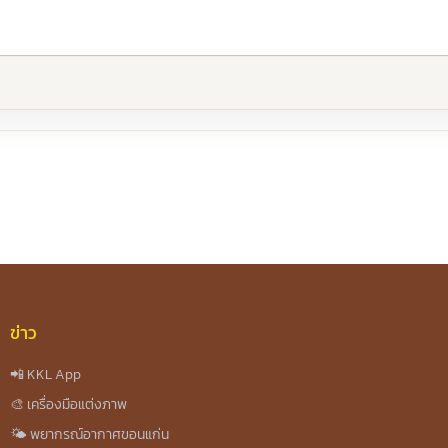
re
ข่าว
📲 KKL App
🎨 เครื่องมือแต่งภาพ
🌤️ พยากรณ์อากาศขอนแก่น