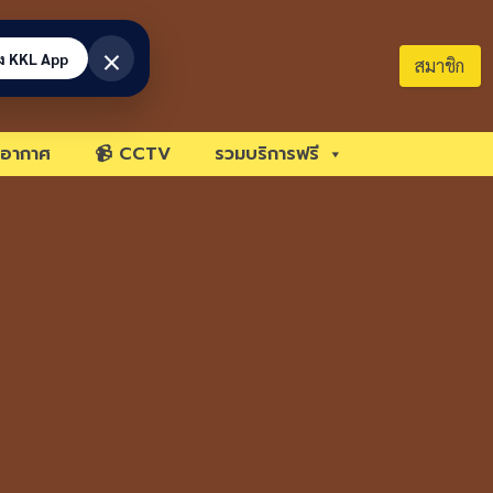
×
้ง KKL App
สมาชิก
อากาศ
📹 CCTV
รวมบริการฟรี