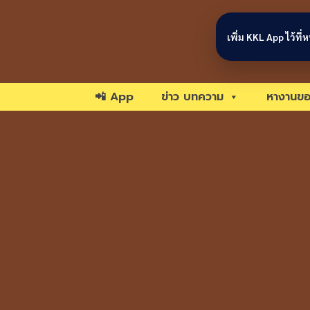
Skip to content
เพิ่ม KKL App ไว้ที
📲 App
ข่าว บทความ
หางานขอ