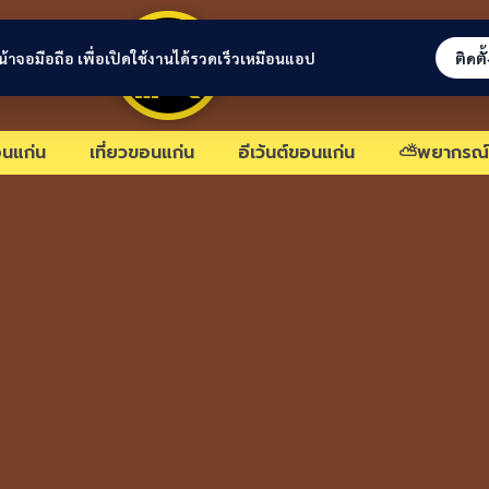
ขอนแก่นลิงก์
่หน้าจอมือถือ เพื่อเปิดใช้งานได้รวดเร็วเหมือนแอป
ติดตั
นแก่น
เที่ยวขอนแก่น
อีเว้นต์ขอนแก่น
⛅พยากรณ์