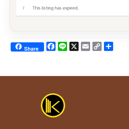
This listing has expired.
Facebook
Line
X
Email
Copy
Sha
Share
Link