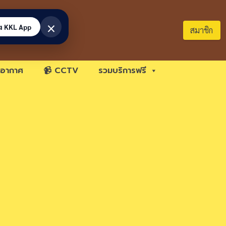
×
้ง KKL App
สมาชิก
อากาศ
📹 CCTV
รวมบริการฟรี