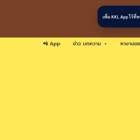
Skip to content
เพิ่ม KKL App ไว้ที
📲 App
ข่าว บทความ
หางานขอ