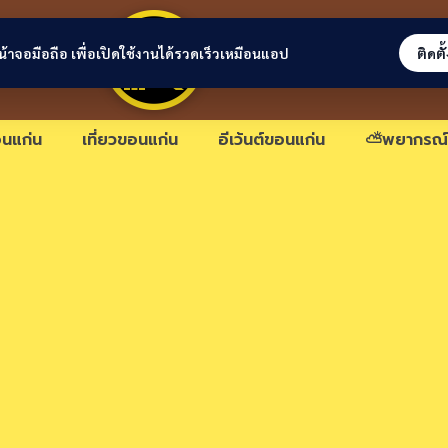
ขอนแก่นลิงก์
่หน้าจอมือถือ เพื่อเปิดใช้งานได้รวดเร็วเหมือนแอป
ติดตั
นแก่น
เที่ยวขอนแก่น
อีเว้นต์ขอนแก่น
⛅พยากรณ์