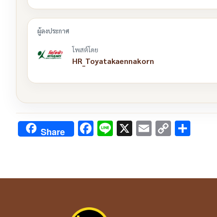
โพสต์โดย
HR_Toyatakaennakorn
Facebook
Line
X
Email
Copy
Sha
Share
Link