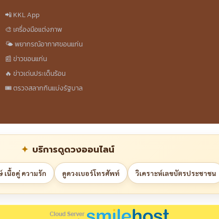
📲 KKL App
🎨 เครื่องมือแต่งภาพ
🌤️ พยากรณ์อากาศขอนแก่น
📰 ข่าวขอนแก่น
🔥 ข่าวเด่นประเด็นร้อน
🎟️ ตรวจสลากกินแบ่งรัฐบาล
บริการดูดวงออนไลน์
 เนื้อคู่ ความรัก
ดูดวงเบอร์โทรศัพท์
วิเคราะห์เลขบัตรประชาชน