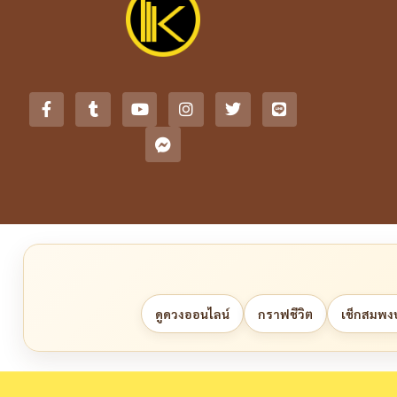
ดูดวงออนไลน์
กราฟชีวิต
เช็กสมพงษ์