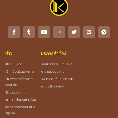
ข่าว
บริการสำคัญ
📲 KKL App
มุมสมาชิกขอนแก่นลิงก์
🎨 เครื่องมือแต่งภาพ
หางาน@ขอนแก่น
🌤️ พยากรณ์อากาศ
ลงประกาศรับสมัครงาน
ขอนแก่น
อีเวนต์@ขอนแก่น
📰 ข่าวขอนแก่น
🔥 ข่าวเด่นประเด็นร้อน
🎟️ ตรวจสลากกินแบ่ง
รัฐบาล