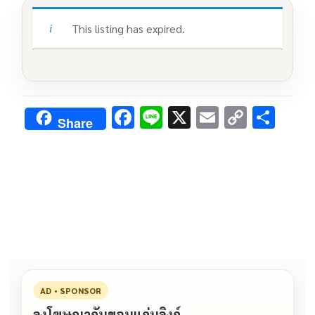
This listing has expired.
F
Li
X
E
C
S
Share
ac
n
m
o
h
e
e
ai
py
ar
b
l
Li
e
o
n
o
k
k
AD • SPONSOR
ลงโฆษณากับขอนแก่นลิงก์