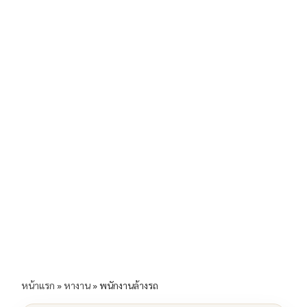
b
l
Li
e
o
n
o
k
k
หน้าแรก
»
หางาน
»
พนักงานล้างรถ