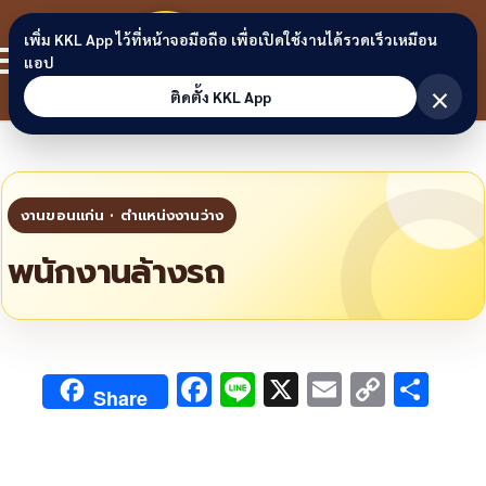
Skip to content
ขอนแก่น
เพิ่ม KKL App ไว้ที่หน้าจอมือถือ เพื่อเปิดใช้งานได้รวดเร็วเหมือน
สมาชิก
แอป
ลิงก์
×
ติดตั้ง KKL App
พนักงานล้างรถ
F
Li
X
E
C
S
Share
ac
n
m
o
h
e
e
ai
py
ar