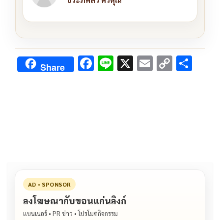
F
Li
X
E
C
S
Share
ac
n
m
o
h
e
e
ai
py
ar
b
l
Li
e
o
n
o
k
k
AD • SPONSOR
ลงโฆษณากับขอนแก่นลิงก์
แบนเนอร์ • PR ข่าว • โปรโมตกิจกรรม