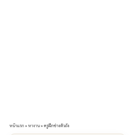
b
l
Li
e
o
n
o
k
k
หน้าแรก
»
หางาน
»
ครูฝึกช่างตัวถัง