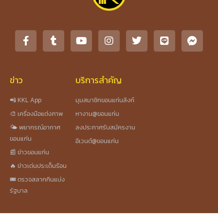
ข่าว
บริการสำคัญ
📲 KKL App
มุมสมาชิกขอนแก่นลิงก์
🎨 เครื่องมือแต่งภาพ
หางาน@ขอนแก่น
🌤️ พยากรณ์อากาศ
ลงประกาศรับสมัครงาน
ขอนแก่น
อีเวนต์@ขอนแก่น
📰 ข่าวขอนแก่น
🔥 ข่าวเด่นประเด็นร้อน
🎟️ ตรวจสลากกินแบ่ง
รัฐบาล