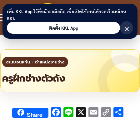
Skip to content
ขอนแก่น
เพิ่ม KKL App ไว้ที่หน้าจอมือถือ เพื่อเปิดใช้งานได้รวดเร็วเหมือน
สมาชิก
แอป
ลิงก์
×
ติดตั้ง KKL App
ครูฝึกช่างตัวถัง
F
Li
X
E
C
S
Share
ac
n
m
o
h
e
e
ai
py
ar