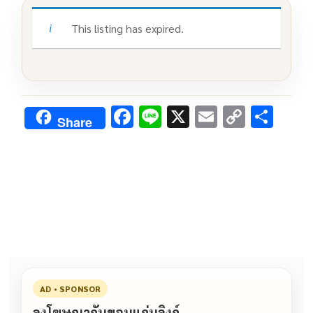
This listing has expired.
F
Li
X
E
C
S
Share
ac
n
m
o
h
e
e
ai
py
ar
b
l
Li
e
o
n
o
k
k
AD • SPONSOR
ลงโฆษณากับขอนแก่นลิงก์