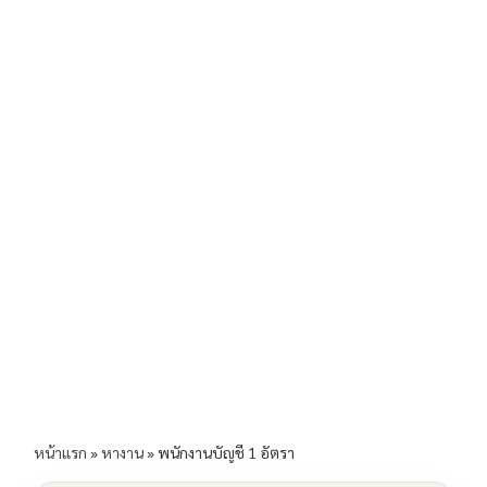
b
l
Li
e
o
n
o
k
k
หน้าแรก
»
หางาน
»
พนักงานบัญชี 1 อัตรา