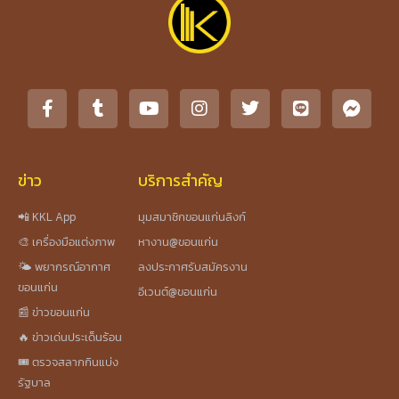
ข่าว
บริการสำคัญ
📲 KKL App
มุมสมาชิกขอนแก่นลิงก์
🎨 เครื่องมือแต่งภาพ
หางาน@ขอนแก่น
🌤️ พยากรณ์อากาศ
ลงประกาศรับสมัครงาน
ขอนแก่น
อีเวนต์@ขอนแก่น
📰 ข่าวขอนแก่น
🔥 ข่าวเด่นประเด็นร้อน
🎟️ ตรวจสลากกินแบ่ง
รัฐบาล