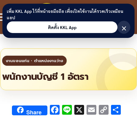
Skip to content
ขอนแก่น
เพิ่ม KKL App ไว้ที่หน้าจอมือถือ เพื่อเปิดใช้งานได้รวดเร็วเหมือน
สมาชิก
แอป
ลิงก์
×
ติดตั้ง KKL App
พนักงานบัญชี 1 อัตรา
F
Li
X
E
C
S
Share
ac
n
m
o
h
e
e
ai
py
ar