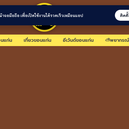
ขอนแก่นลิงก์
่หน้าจอมือถือ เพื่อเปิดใช้งานได้รวดเร็วเหมือนแอป
ติดตั
นแก่น
เที่ยวขอนแก่น
อีเว้นต์ขอนแก่น
⛅พยากรณ์