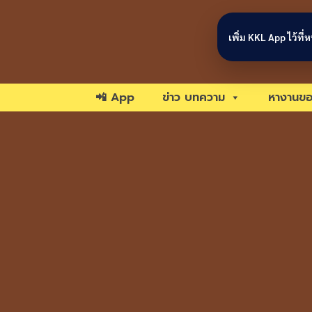
Skip to content
เพิ่ม KKL App ไว้ที
📲 App
ข่าว บทความ
หางานขอ