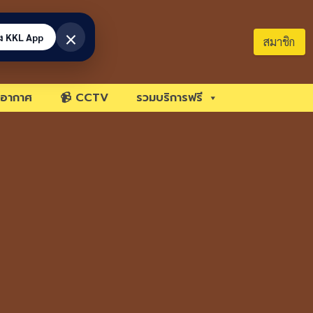
×
้ง KKL App
สมาชิก
อากาศ
📹 CCTV
รวมบริการฟรี