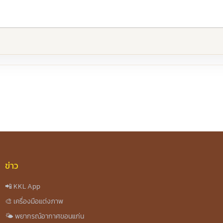
re
ข่าว
📲 KKL App
🎨 เครื่องมือแต่งภาพ
🌤️ พยากรณ์อากาศขอนแก่น