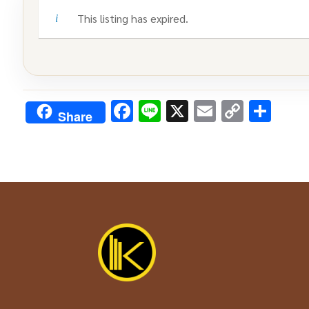
This listing has expired.
Facebook
Line
X
Email
Copy
Sha
Share
Link