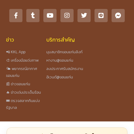
ข่าว
บริการสำคัญ
📲 KKL App
มุมสมาชิกขอนแก่นลิงก์
🎨 เครื่องมือแต่งภาพ
หางาน@ขอนแก่น
🌤️ พยากรณ์อากาศ
ลงประกาศรับสมัครงาน
ขอนแก่น
อีเวนต์@ขอนแก่น
📰 ข่าวขอนแก่น
🔥 ข่าวเด่นประเด็นร้อน
🎟️ ตรวจสลากกินแบ่ง
รัฐบาล