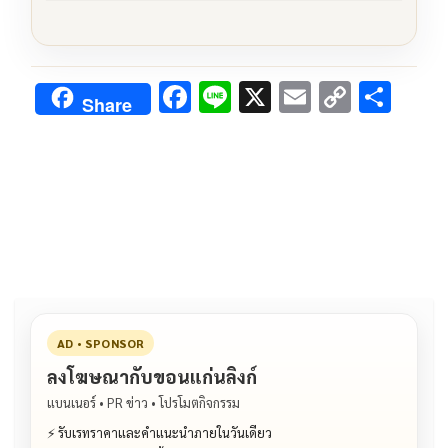
F
Li
X
E
C
S
Share
ac
n
m
o
h
e
e
ai
py
ar
b
l
Li
e
o
n
o
k
k
AD • SPONSOR
ลงโฆษณากับขอนแก่นลิงก์
แบนเนอร์ • PR ข่าว • โปรโมตกิจกรรม
⚡ รับเรทราคาและคำแนะนำภายในวันเดียว