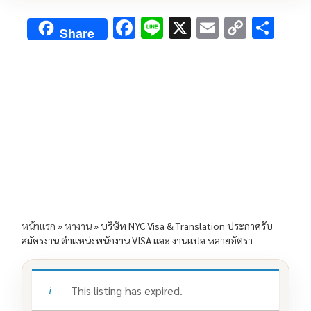
F
Li
X
E
C
S
Share
ac
n
m
o
h
e
e
ai
py
ar
b
l
Li
e
o
n
o
k
k
หน้าแรก
»
หางาน
»
บริษัท NYC Visa & Translation ประกาศรับ
สมัครงาน ตำแหน่งพนักงาน VISA และ งานแปล หลายอัตรา
This listing has expired.