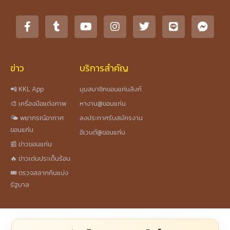
ข่าว
บริการสำคัญ
📲 KKL App
มุมสมาชิกขอนแก่นลิงก์
🎨 เครื่องมือแต่งภาพ
หางาน@ขอนแก่น
🌤️ พยากรณ์อากาศ
ลงประกาศรับสมัครงาน
ขอนแก่น
อีเวนต์@ขอนแก่น
📰 ข่าวขอนแก่น
🔥 ข่าวเด่นประเด็นร้อน
🎟️ ตรวจสลากกินแบ่ง
รัฐบาล