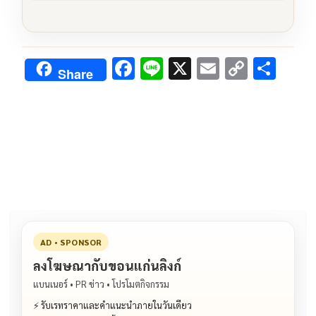
F
Li
X
E
C
S
Share
ac
n
m
o
h
e
e
ai
py
ar
b
l
Li
e
o
n
o
k
k
AD • SPONSOR
ลงโฆษณากับขอนแก่นลิงก์
แบนเนอร์ • PR ข่าว • โปรโมตกิจกรรม
⚡ รับเรทราคาและคำแนะนำภายในวันเดียว