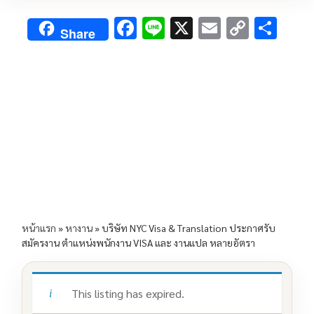
F
Li
X
E
C
S
Share
ac
n
m
o
h
e
e
ai
py
ar
b
l
Li
e
o
n
o
k
k
หน้าแรก
»
หางาน
»
บริษัท NYC Visa & Translation ประกาศรับ
สมัครงาน ตำแหน่งพนักงาน VISA และ งานแปล หลายอัตรา
This listing has expired.