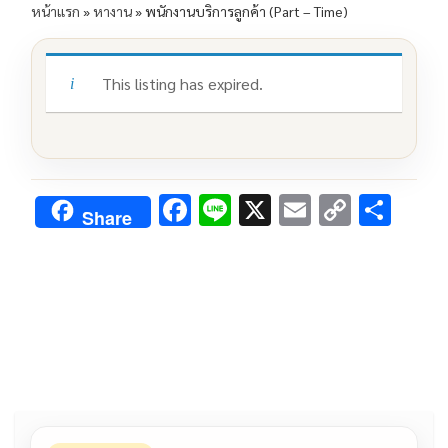
หน้าแรก
»
หางาน
»
พนักงานบริการลูกค้า (Part – Time)
This listing has expired.
F
Li
X
E
C
S
Share
ac
n
m
o
h
e
e
ai
py
ar
b
l
Li
e
o
n
o
k
k