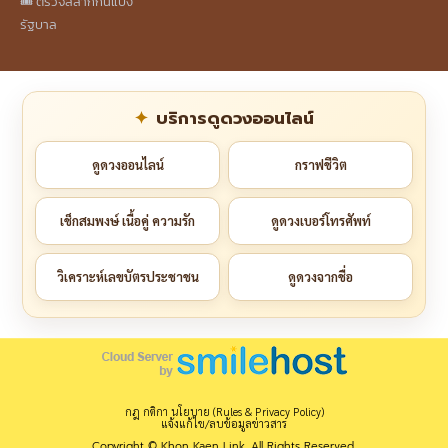
🎟️ ตรวจสลากกินแบ่ง
รัฐบาล
บริการดูดวงออนไลน์
ดูดวงออนไลน์
กราฟชีวิต
เช็กสมพงษ์ เนื้อคู่ ความรัก
ดูดวงเบอร์โทรศัพท์
วิเคราะห์เลขบัตรประชาชน
ดูดวงจากชื่อ
กฎ กติกา นโยบาย (Rules & Privacy Policy)
แจ้งแก้ไข/ลบข้อมูลข่าวสาร
Copyright © Khon Kaen Link. All Rights Reserved.