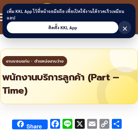
Skip to content
ขอนแก่น
เพิ่ม KKL App ไว้ที่หน้าจอมือถือ เพื่อเปิดใช้งานได้รวดเร็วเหมือน
สมาชิก
แอป
ลิงก์
×
ติดตั้ง KKL App
พนักงานบริการลูกค้า (Part –
Time)
F
Li
X
E
C
S
Share
ac
n
m
o
h