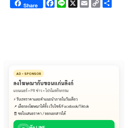
F
Li
X
E
C
S
Share
ac
n
m
o
h
e
e
ai
py
ar
b
l
Li
e
o
n
o
k
k
AD • SPONSOR
ลงโฆษณากับขอนแก่นลิงก์
แบนเนอร์ • PR ข่าว • โปรโมตกิจกรรม
⚡ รับเรทราคาและคำแนะนำภายในวันเดียว
📌 เลือกลงโฆษณาได้ทั้ง เว็บไซต์/Facebook/Tiktok
🧾 ขอใบเสนอราคา / ออกเอกสารได้
ทัก LINE