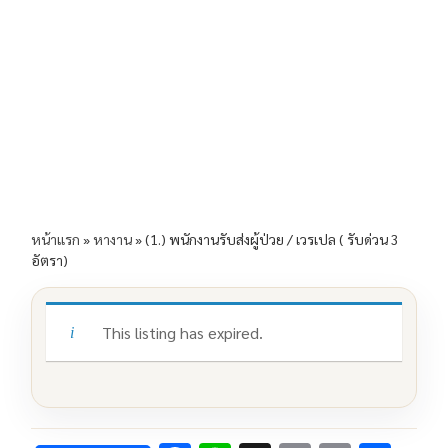
e
e
ai
py
ar
b
l
Li
e
o
n
o
k
k
หน้าแรก
»
หางาน
»
(1.) พนักงานรับส่งผู้ป่วย / เวรเปล ( รับด่วน 3
อัตรา)
This listing has expired.