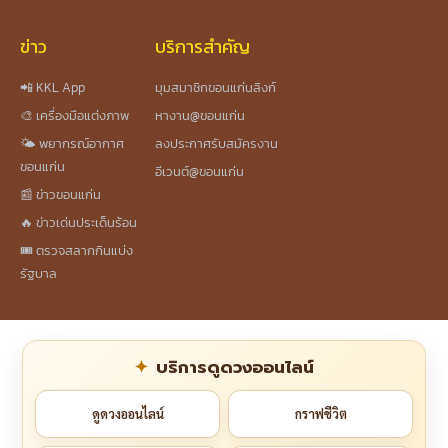
ข่าว
บริการสำคัญ
📲 KKL App
มุมสมาชิกขอนแก่นลิงก์
🎨 เครื่องมือแต่งภาพ
หางาน@ขอนแก่น
🌤️ พยากรณ์อากาศ
ลงประกาศรับสมัครงาน
ขอนแก่น
อีเวนต์@ขอนแก่น
📰 ข่าวขอนแก่น
🔥 ข่าวเด่นประเด็นร้อน
🎟️ ตรวจสลากกินแบ่ง
รัฐบาล
บริการดูดวงออนไลน์
ดูดวงออนไลน์
กราฟชีวิต