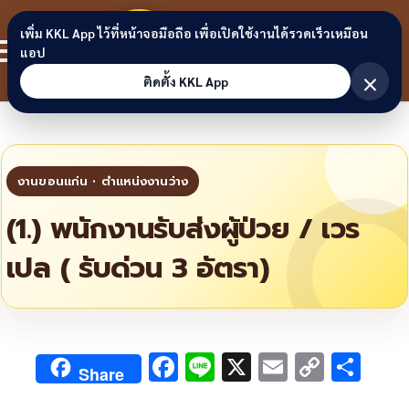
Skip to content
ขอนแก่น
เพิ่ม KKL App ไว้ที่หน้าจอมือถือ เพื่อเปิดใช้งานได้รวดเร็วเหมือน
สมาชิก
แอป
ลิงก์
×
ติดตั้ง KKL App
(1.) พนักงานรับส่งผู้ป่วย / เวร
เปล ( รับด่วน 3 อัตรา)
F
Li
X
E
C
S
Share
ac
n
m
o
h