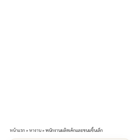
b
l
Li
e
o
n
o
k
k
หน้าแรก
»
หางาน
»
พนักงานผลิตเค้กและขนมชิ้นเล็ก