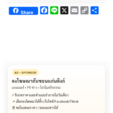
F
Li
X
E
C
S
Share
ac
n
m
o
h
e
e
ai
py
ar
b
l
Li
e
o
n
o
k
k
AD • SPONSOR
ลงโฆษณากับขอนแก่นลิงก์
แบนเนอร์ • PR ข่าว • โปรโมตกิจกรรม
⚡ รับเรทราคาและคำแนะนำภายในวันเดียว
📌 เลือกลงโฆษณาได้ทั้ง เว็บไซต์/Facebook/Tiktok
🧾 ขอใบเสนอราคา / ออกเอกสารได้