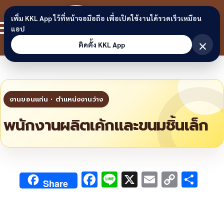
Skip to content
ขอนแก่น
เพิ่ม KKL App ไว้ที่หน้าจอมือถือ เพื่อเปิดใช้งานได้รวดเร็วเหมือน
สมาชิก
แอป
ลิงก์
×
ติดตั้ง KKL App
พนักงานผลิตเค้กและขนมชิ้นเล็ก
F
Li
X
E
C
S
Share
ac
n
m
o
h
e
e
ai
py
ar