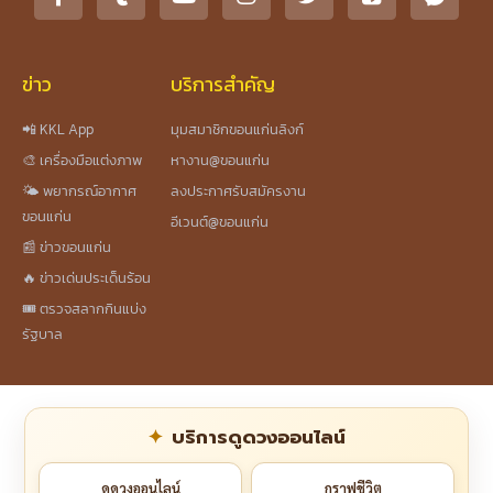
ข่าว
บริการสำคัญ
📲 KKL App
มุมสมาชิกขอนแก่นลิงก์
🎨 เครื่องมือแต่งภาพ
หางาน@ขอนแก่น
🌤️ พยากรณ์อากาศ
ลงประกาศรับสมัครงาน
ขอนแก่น
อีเวนต์@ขอนแก่น
📰 ข่าวขอนแก่น
🔥 ข่าวเด่นประเด็นร้อน
🎟️ ตรวจสลากกินแบ่ง
รัฐบาล
บริการดูดวงออนไลน์
ดูดวงออนไลน์
กราฟชีวิต