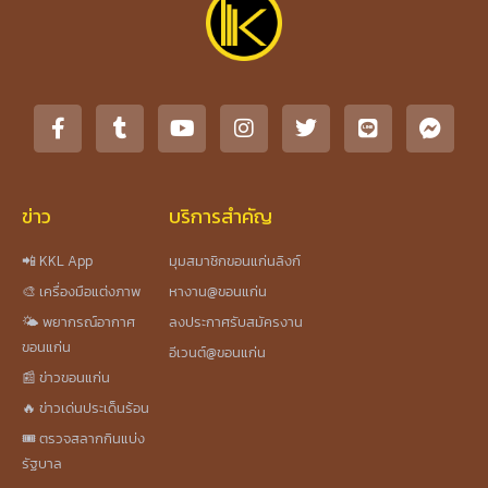
ข่าว
บริการสำคัญ
📲 KKL App
มุมสมาชิกขอนแก่นลิงก์
🎨 เครื่องมือแต่งภาพ
หางาน@ขอนแก่น
🌤️ พยากรณ์อากาศ
ลงประกาศรับสมัครงาน
ขอนแก่น
อีเวนต์@ขอนแก่น
📰 ข่าวขอนแก่น
🔥 ข่าวเด่นประเด็นร้อน
🎟️ ตรวจสลากกินแบ่ง
รัฐบาล