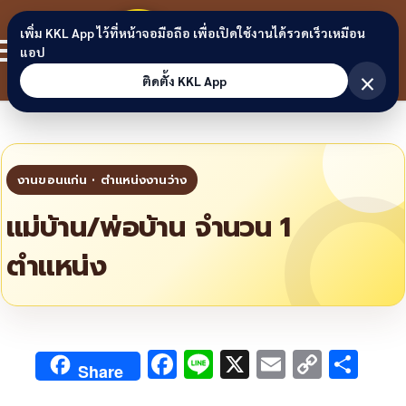
Skip to content
ขอนแก่น
เพิ่ม KKL App ไว้ที่หน้าจอมือถือ เพื่อเปิดใช้งานได้รวดเร็วเหมือน
สมาชิก
แอป
ลิงก์
×
ติดตั้ง KKL App
แม่บ้าน/พ่อบ้าน จำนวน 1
ตำแหน่ง
F
Li
X
E
C
S
Share
ac
n
m
o
h