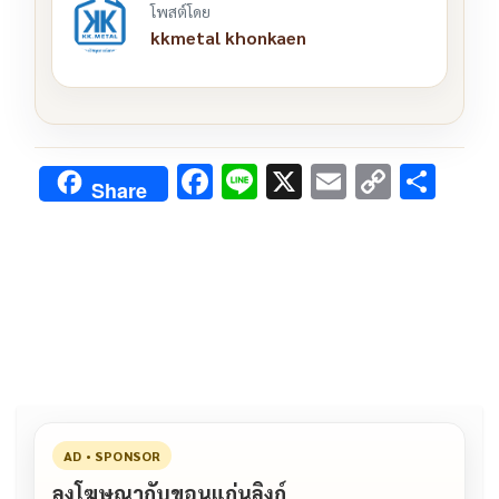
โพสต์โดย
kkmetal khonkaen
F
Li
X
E
C
S
Share
ac
n
m
o
h
e
e
ai
py
ar
b
l
Li
e
o
n
o
k
k
AD • SPONSOR
ลงโฆษณากับขอนแก่นลิงก์