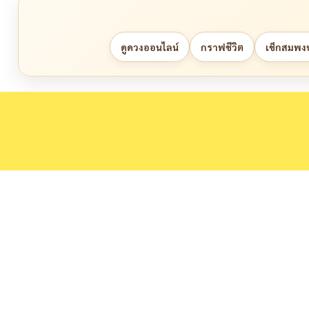
ดูดวงออนไลน์
กราฟชีวิต
เช็กสมพงษ์