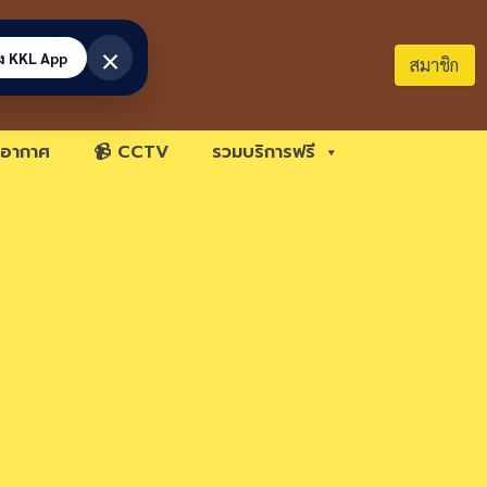
×
้ง KKL App
สมาชิก
อากาศ
📹 CCTV
รวมบริการฟรี