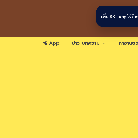
Skip to content
เพิ่ม KKL App ไว้ที
📲 App
ข่าว บทความ
หางานขอ