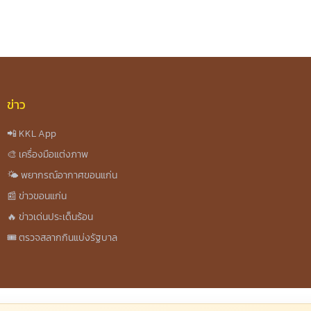
ข่าว
📲 KKL App
🎨 เครื่องมือแต่งภาพ
🌤️ พยากรณ์อากาศขอนแก่น
📰 ข่าวขอนแก่น
🔥 ข่าวเด่นประเด็นร้อน
🎟️ ตรวจสลากกินแบ่งรัฐบาล