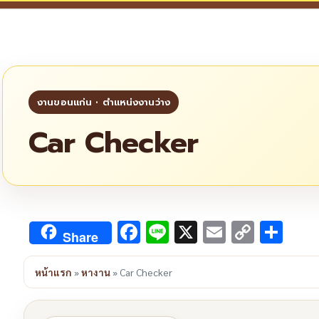
Car Checker
Facebook
Line
X
Email
Copy
Sha
Share
Link
หน้าแรก
»
หางาน
»
Car Checker