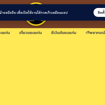
ขอนแก่นลิงก์
่หน้าจอมือถือ เพื่อเปิดใช้งานได้รวดเร็วเหมือนแอป
ติดตั
นแก่น
เที่ยวขอนแก่น
อีเว้นต์ขอนแก่น
⛅พยากรณ์