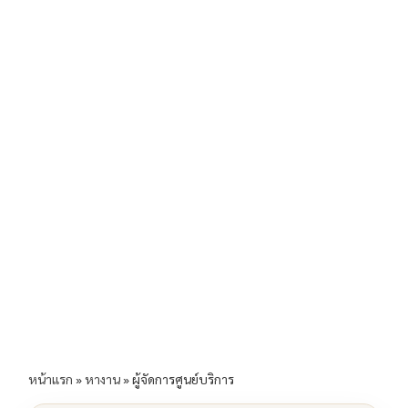
b
l
Li
e
o
n
o
k
k
หน้าแรก
»
หางาน
»
ผู้จัดการศูนย์บริการ