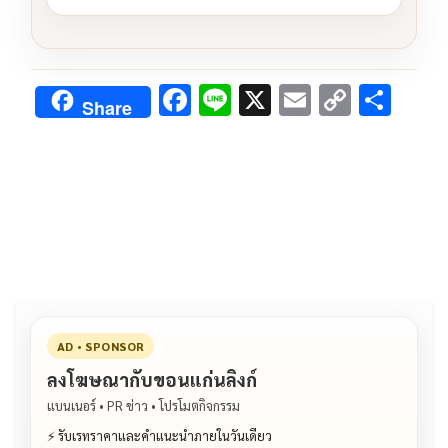
F
Li
X
E
C
S
Share
ac
n
m
o
h
e
e
ai
py
ar
b
l
Li
e
o
n
o
k
k
AD • SPONSOR
ลงโฆษณากับขอนแก่นลิงก์
แบนเนอร์ • PR ข่าว • โปรโมตกิจกรรม
⚡ รับเรทราคาและคำแนะนำภายในวันเดียว