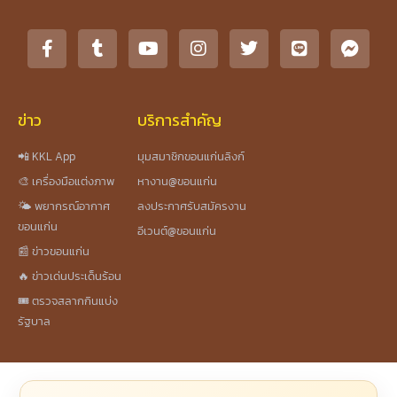
ข่าว
บริการสำคัญ
📲 KKL App
มุมสมาชิกขอนแก่นลิงก์
🎨 เครื่องมือแต่งภาพ
หางาน@ขอนแก่น
🌤️ พยากรณ์อากาศ
ลงประกาศรับสมัครงาน
ขอนแก่น
อีเวนต์@ขอนแก่น
📰 ข่าวขอนแก่น
🔥 ข่าวเด่นประเด็นร้อน
🎟️ ตรวจสลากกินแบ่ง
รัฐบาล