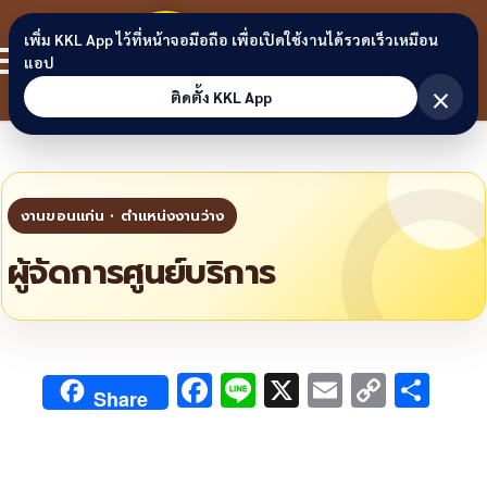
Skip to content
ขอนแก่น
เพิ่ม KKL App ไว้ที่หน้าจอมือถือ เพื่อเปิดใช้งานได้รวดเร็วเหมือน
สมาชิก
แอป
ลิงก์
×
ติดตั้ง KKL App
ผู้จัดการศูนย์บริการ
F
Li
X
E
C
S
Share
ac
n
m
o
h
e
e
ai
py
ar