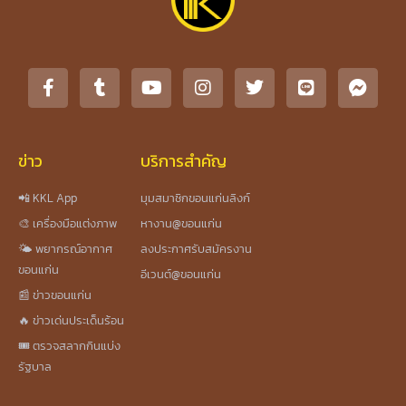
ข่าว
บริการสำคัญ
📲 KKL App
มุมสมาชิกขอนแก่นลิงก์
🎨 เครื่องมือแต่งภาพ
หางาน@ขอนแก่น
🌤️ พยากรณ์อากาศ
ลงประกาศรับสมัครงาน
ขอนแก่น
อีเวนต์@ขอนแก่น
📰 ข่าวขอนแก่น
🔥 ข่าวเด่นประเด็นร้อน
🎟️ ตรวจสลากกินแบ่ง
รัฐบาล