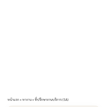
b
l
Li
e
o
n
o
k
k
หน้าแรก
»
หางาน
»
ที่ปรึกษางานบริการ (SA)