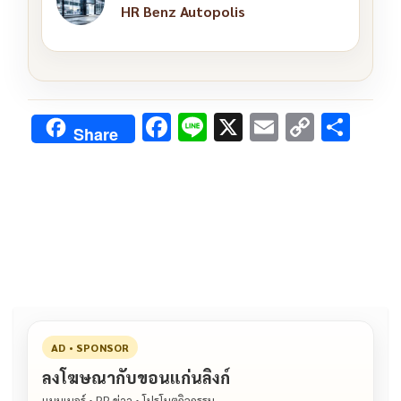
HR Benz Autopolis
F
Li
X
E
C
S
Share
ac
n
m
o
h
e
e
ai
py
ar
b
l
Li
e
o
n
o
k
k
AD • SPONSOR
ลงโฆษณากับขอนแก่นลิงก์
แบนเนอร์ • PR ข่าว • โปรโมตกิจกรรม