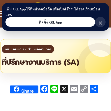
Skip to content
ขอนแก่น
เพิ่ม KKL App ไว้ที่หน้าจอมือถือ เพื่อเปิดใช้งานได้รวดเร็วเหมือน
สมาชิก
แอป
ลิงก์
×
ติดตั้ง KKL App
ที่ปรึกษางานบริการ (SA)
F
Li
X
E
C
S
Share
ac
n
m
o
h
e
e
ai
py
ar