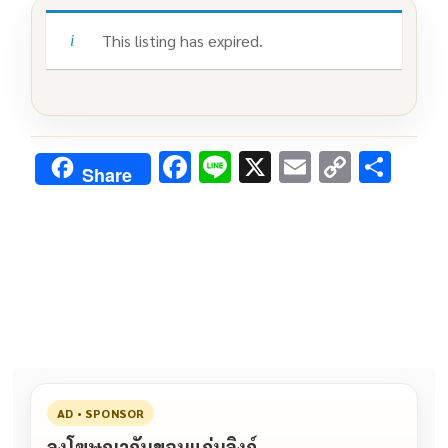
This listing has expired.
F
Li
X
E
C
S
Share
ac
n
m
o
h
e
e
ai
py
ar
b
l
Li
e
o
n
o
k
k
AD • SPONSOR
ลงโฆษณากับขอนแก่นลิงก์