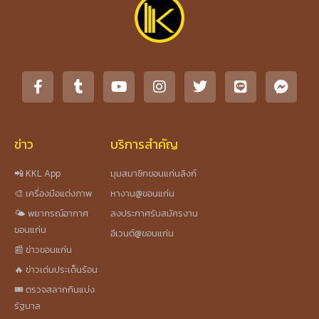
ข่าว
บริการสำคัญ
📲 KKL App
มุมสมาชิกขอนแก่นลิงก์
🎨 เครื่องมือแต่งภาพ
หางาน@ขอนแก่น
🌤️ พยากรณ์อากาศ
ลงประกาศรับสมัครงาน
ขอนแก่น
อีเวนต์@ขอนแก่น
📰 ข่าวขอนแก่น
🔥 ข่าวเด่นประเด็นร้อน
🎟️ ตรวจสลากกินแบ่ง
รัฐบาล