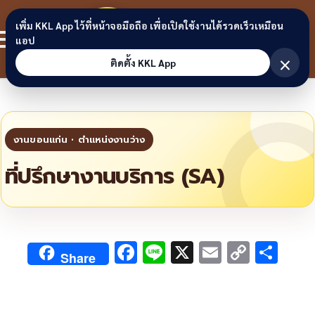
Skip to content
ขอนแก่น
เพิ่ม KKL App ไว้ที่หน้าจอมือถือ เพื่อเปิดใช้งานได้รวดเร็วเหมือน
สมาชิก
แอป
ลิงก์
×
ติดตั้ง KKL App
ที่ปรึกษางานบริการ (SA)
F
Li
X
E
C
S
Share
ac
n
m
o
h
e
e
ai
py
ar