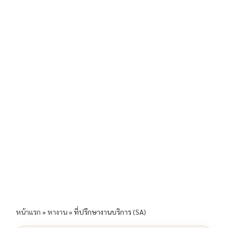
b
l
Li
e
o
n
o
k
k
หน้าแรก
»
หางาน
»
ที่ปรึกษางานบริการ (SA)