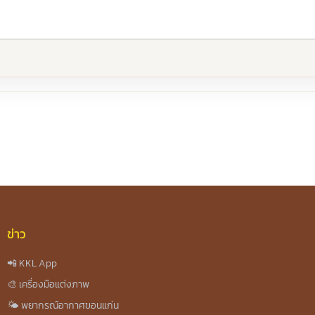
re
ข่าว
📲 KKL App
🎨 เครื่องมือแต่งภาพ
🌤️ พยากรณ์อากาศขอนแก่น