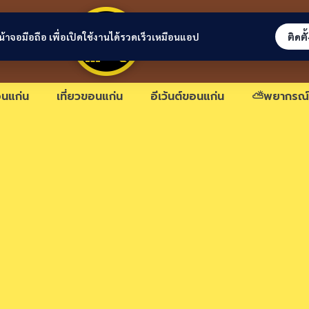
ขอนแก่นลิงก์
่หน้าจอมือถือ เพื่อเปิดใช้งานได้รวดเร็วเหมือนแอป
ติดตั
นแก่น
เที่ยวขอนแก่น
อีเว้นต์ขอนแก่น
⛅พยากรณ์