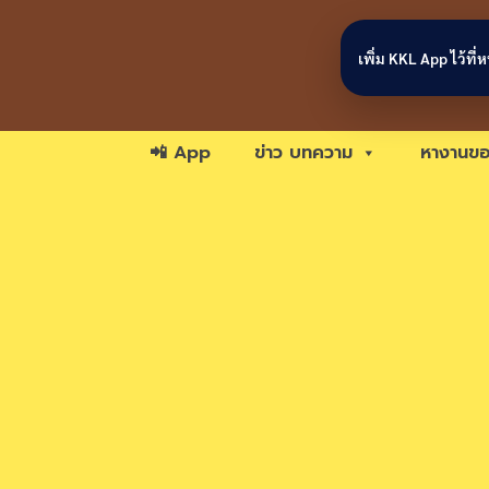
Skip to content
เพิ่ม KKL App ไว้ที
📲 App
ข่าว บทความ
หางานขอ