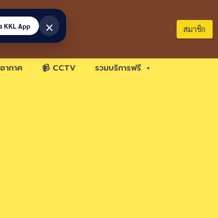
×
้ง KKL App
สมาชิก
อากาศ
📹 CCTV
รวมบริการฟรี