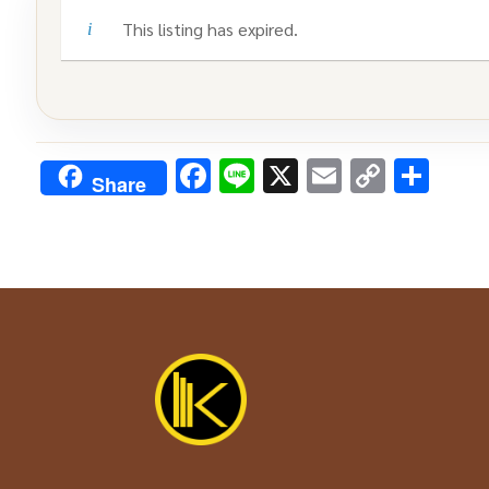
This listing has expired.
Facebook
Line
X
Email
Copy
Sha
Share
Link